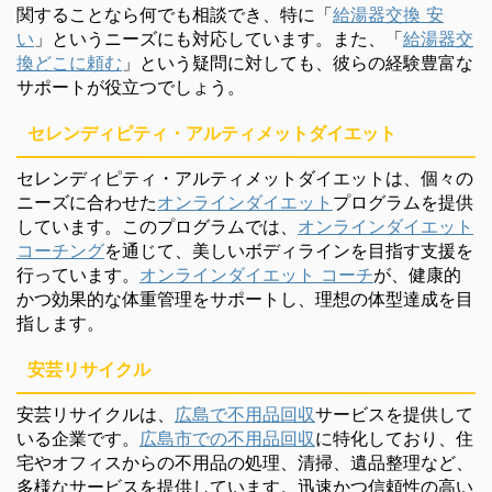
関することなら何でも相談でき、特に「
給湯器交換 安
い
」というニーズにも対応しています。また、「
給湯器交
換どこに頼む
」という疑問に対しても、彼らの経験豊富な
サポートが役立つでしょう。
セレンディピティ・アルティメットダイエット
セレンディピティ・アルティメットダイエットは、個々の
ニーズに合わせた
オンラインダイエット
プログラムを提供
しています。このプログラムでは、
オンラインダイエット
コーチング
を通じて、美しいボディラインを目指す支援を
行っています。
オンラインダイエット コーチ
が、健康的
かつ効果的な体重管理をサポートし、理想の体型達成を目
指します。
安芸リサイクル
安芸リサイクルは、
広島で不用品回収
サービスを提供して
いる企業です。
広島市での不用品回収
に特化しており、住
宅やオフィスからの不用品の処理、清掃、遺品整理など、
多様なサービスを提供しています。迅速かつ信頼性の高い