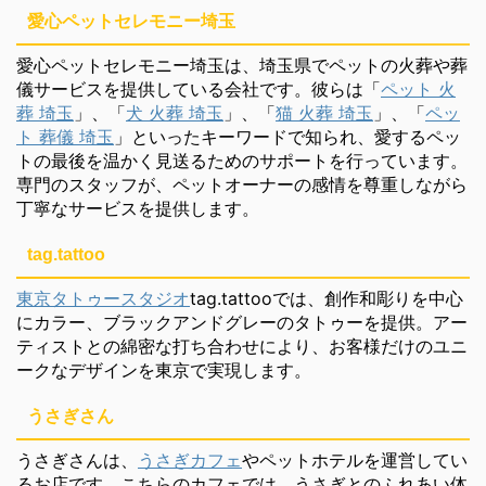
愛心ペットセレモニー埼玉
愛心ペットセレモニー埼玉は、埼玉県でペットの火葬や葬
儀サービスを提供している会社です。彼らは「
ペット 火
葬 埼玉
」、「
犬 火葬 埼玉
」、「
猫 火葬 埼玉
」、「
ペッ
ト 葬儀 埼玉
」といったキーワードで知られ、愛するペッ
トの最後を温かく見送るためのサポートを行っています。
専門のスタッフが、ペットオーナーの感情を尊重しながら
丁寧なサービスを提供します。
tag.tattoo
東京タトゥースタジオ
tag.tattooでは、創作和彫りを中心
にカラー、ブラックアンドグレーのタトゥーを提供。アー
ティストとの綿密な打ち合わせにより、お客様だけのユニ
ークなデザインを東京で実現します。
うさぎさん
うさぎさんは、
うさぎカフェ
やペットホテルを運営してい
るお店です。こちらのカフェでは、うさぎとのふれあい体