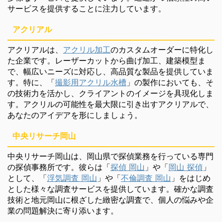
サービスを提供することに注力しています。
アクリアル
アクリアルは、
アクリル加工
のカスタムオーダーに特化し
た企業です。レーザーカットから曲げ加工、建築模型ま
で、幅広いニーズに対応し、高品質な製品を提供していま
す。特に、「
撮影用アクリル水槽
」の製作においても、そ
の技術力を活かし、クライアントのイメージを具現化しま
す。アクリルの可能性を最大限に引き出すアクリアルで、
あなたのアイデアを形にしましょう。
中央リサーチ岡山
中央リサーチ岡山は、岡山県で探偵業務を行っている専門
の探偵事務所です。彼らは「
探偵 岡山
」や「
岡山 探偵
」
として、「
浮気調査 岡山
」や「
不倫調査 岡山
」をはじめ
とした様々な調査サービスを提供しています。確かな調査
技術と地元岡山に根ざした緻密な調査で、個人の悩みや企
業の問題解決に寄り添います。