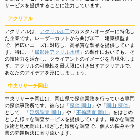
サービスを提供することに注力しています。
アクリアル
アクリアルは、
アクリル加工
のカスタムオーダーに特化し
た企業です。レーザーカットから曲げ加工、建築模型ま
で、幅広いニーズに対応し、高品質な製品を提供していま
す。特に、「
撮影用アクリル水槽
」の製作においても、そ
の技術力を活かし、クライアントのイメージを具現化しま
す。アクリルの可能性を最大限に引き出すアクリアルで、
あなたのアイデアを形にしましょう。
中央リサーチ岡山
中央リサーチ岡山は、岡山県で探偵業務を行っている専門
の探偵事務所です。彼らは「
探偵 岡山
」や「
岡山 探偵
」
として、「
浮気調査 岡山
」や「
不倫調査 岡山
」をはじめ
とした様々な調査サービスを提供しています。確かな調査
技術と地元岡山に根ざした緻密な調査で、個人の悩みや企
業の問題解決に寄り添います。