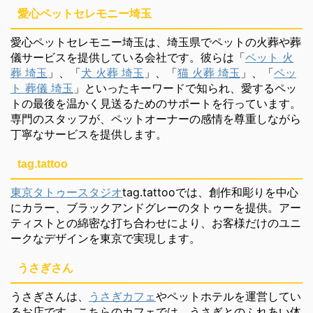
愛心ペットセレモニー埼玉
愛心ペットセレモニー埼玉は、埼玉県でペットの火葬や葬
儀サービスを提供している会社です。彼らは「
ペット 火
葬 埼玉
」、「
犬 火葬 埼玉
」、「
猫 火葬 埼玉
」、「
ペッ
ト 葬儀 埼玉
」といったキーワードで知られ、愛するペッ
トの最後を温かく見送るためのサポートを行っています。
専門のスタッフが、ペットオーナーの感情を尊重しながら
丁寧なサービスを提供します。
tag.tattoo
東京タトゥースタジオ
tag.tattooでは、創作和彫りを中心
にカラー、ブラックアンドグレーのタトゥーを提供。アー
ティストとの綿密な打ち合わせにより、お客様だけのユニ
ークなデザインを東京で実現します。
うさぎさん
うさぎさんは、
うさぎカフェ
やペットホテルを運営してい
るお店です。こちらのカフェでは、うさぎとのふれあい体