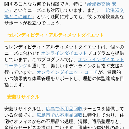
関することなら何でも相談でき、特に「
給湯器交換 安
い
」というニーズにも対応しています。また、「
給湯器交
換どこに頼む
」という疑問に対しても、彼らの経験豊富な
サポートが役立つでしょう。
セレンディピティ・アルティメットダイエット
セレンディピティ・アルティメットダイエットは、個々の
ニーズに合わせた
オンラインダイエット
プログラムを提供
しています。このプログラムでは、
オンラインダイエット
コーチング
を通じて、美しいボディラインを目指す支援を
行っています。
オンラインダイエット コーチ
が、健康的
かつ効果的な体重管理をサポートし、理想の体型達成を目
指します。
安芸リサイクル
安芸リサイクルは、
広島で不用品回収
サービスを提供して
いる企業です。
広島市での不用品回収
に特化しており、住
宅やオフィスからの不用品の処理、清掃、遺品整理など、
多様なサービスを提供しています。迅速かつ信頼性の高い