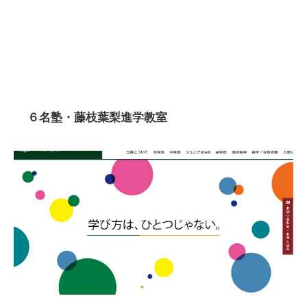
６名塾・藤枝葉梨進学教室