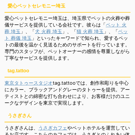
愛心ペットセレモニー埼玉
愛心ペットセレモニー埼玉は、埼玉県でペットの火葬や葬
儀サービスを提供している会社です。彼らは「
ペット 火
葬 埼玉
」、「
犬 火葬 埼玉
」、「
猫 火葬 埼玉
」、「
ペッ
ト 葬儀 埼玉
」といったキーワードで知られ、愛するペッ
トの最後を温かく見送るためのサポートを行っています。
専門のスタッフが、ペットオーナーの感情を尊重しながら
丁寧なサービスを提供します。
tag.tattoo
東京タトゥースタジオ
tag.tattooでは、創作和彫りを中心
にカラー、ブラックアンドグレーのタトゥーを提供。アー
ティストとの綿密な打ち合わせにより、お客様だけのユニ
ークなデザインを東京で実現します。
うさぎさん
うさぎさんは、
うさぎカフェ
やペットホテルを運営してい
るお店です。こちらのカフェでは、うさぎとのふれあい体