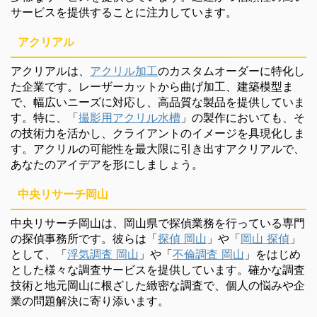
サービスを提供することに注力しています。
アクリアル
アクリアルは、
アクリル加工
のカスタムオーダーに特化し
た企業です。レーザーカットから曲げ加工、建築模型ま
で、幅広いニーズに対応し、高品質な製品を提供していま
す。特に、「
撮影用アクリル水槽
」の製作においても、そ
の技術力を活かし、クライアントのイメージを具現化しま
す。アクリルの可能性を最大限に引き出すアクリアルで、
あなたのアイデアを形にしましょう。
中央リサーチ岡山
中央リサーチ岡山は、岡山県で探偵業務を行っている専門
の探偵事務所です。彼らは「
探偵 岡山
」や「
岡山 探偵
」
として、「
浮気調査 岡山
」や「
不倫調査 岡山
」をはじめ
とした様々な調査サービスを提供しています。確かな調査
技術と地元岡山に根ざした緻密な調査で、個人の悩みや企
業の問題解決に寄り添います。