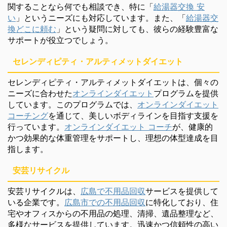
関することなら何でも相談でき、特に「
給湯器交換 安
い
」というニーズにも対応しています。また、「
給湯器交
換どこに頼む
」という疑問に対しても、彼らの経験豊富な
サポートが役立つでしょう。
セレンディピティ・アルティメットダイエット
セレンディピティ・アルティメットダイエットは、個々の
ニーズに合わせた
オンラインダイエット
プログラムを提供
しています。このプログラムでは、
オンラインダイエット
コーチング
を通じて、美しいボディラインを目指す支援を
行っています。
オンラインダイエット コーチ
が、健康的
かつ効果的な体重管理をサポートし、理想の体型達成を目
指します。
安芸リサイクル
安芸リサイクルは、
広島で不用品回収
サービスを提供して
いる企業です。
広島市での不用品回収
に特化しており、住
宅やオフィスからの不用品の処理、清掃、遺品整理など、
多様なサービスを提供しています。迅速かつ信頼性の高い