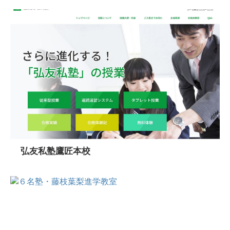
弘友私塾鷹匠本校