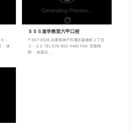
ＳＳＳ進学教室六甲口校
－６－
〒657-0028 兵庫県神戸市灘区森後町２丁目
時間： 休
３－２０ TEL:078-855-4460 FAX: 営業時
間： 休業日 ...