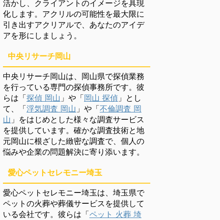
活かし、クライアントのイメージを具現
化します。アクリルの可能性を最大限に
引き出すアクリアルで、あなたのアイデ
アを形にしましょう。
中央リサーチ岡山
中央リサーチ岡山は、岡山県で探偵業務
を行っている専門の探偵事務所です。彼
らは「
探偵 岡山
」や「
岡山 探偵
」とし
て、「
浮気調査 岡山
」や「
不倫調査 岡
山
」をはじめとした様々な調査サービス
を提供しています。確かな調査技術と地
元岡山に根ざした緻密な調査で、個人の
悩みや企業の問題解決に寄り添います。
愛心ペットセレモニー埼玉
愛心ペットセレモニー埼玉は、埼玉県で
ペットの火葬や葬儀サービスを提供して
いる会社です。彼らは「
ペット 火葬 埼