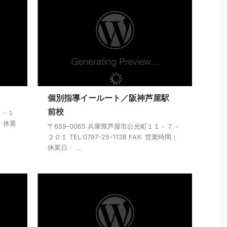
個別指導イールート／阪神芦屋駅
前校
３－１
： 休業
〒659-0065 兵庫県芦屋市公光町１１－７－
２０１ TEL:0797-25-1138 FAX: 営業時間：
休業日： ...