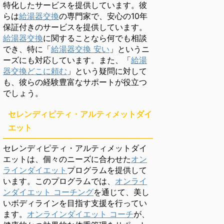
特化したサービスを提供しています。彼
らは
給湯器交換
の専門家で、安心の10年
保証付きのサービスを提供しています。
給湯器交換
に関することなら何でも相談
でき、特に「
給湯器交換 安い
」というニ
ーズにも対応しています。また、「
給湯
器交換どこに頼む
」という疑問に対して
も、彼らの経験豊富なサポートが役立つ
でしょう。
セレンディピティ・アルティメットダイ
エット
セレンディピティ・アルティメットダイ
エットは、個々のニーズに合わせた
オン
ラインダイエット
プログラムを提供して
います。このプログラムでは、
オンライ
ンダイエット コーチング
を通じて、美し
いボディラインを目指す支援を行ってい
ます。
オンラインダイエット コーチ
が、