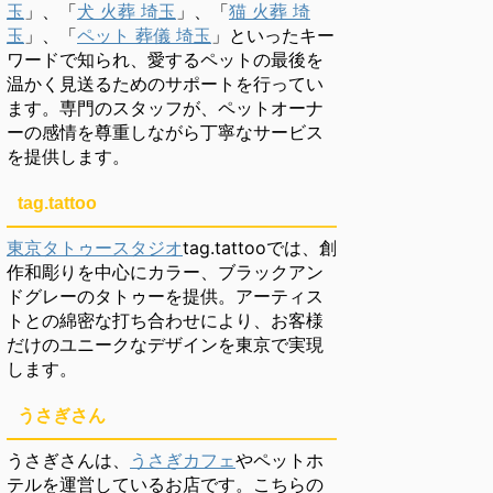
玉
」、「
犬 火葬 埼玉
」、「
猫 火葬 埼
玉
」、「
ペット 葬儀 埼玉
」といったキー
ワードで知られ、愛するペットの最後を
温かく見送るためのサポートを行ってい
ます。専門のスタッフが、ペットオーナ
ーの感情を尊重しながら丁寧なサービス
を提供します。
tag.tattoo
東京タトゥースタジオ
tag.tattooでは、創
作和彫りを中心にカラー、ブラックアン
ドグレーのタトゥーを提供。アーティス
トとの綿密な打ち合わせにより、お客様
だけのユニークなデザインを東京で実現
します。
うさぎさん
うさぎさんは、
うさぎカフェ
やペットホ
テルを運営しているお店です。こちらの