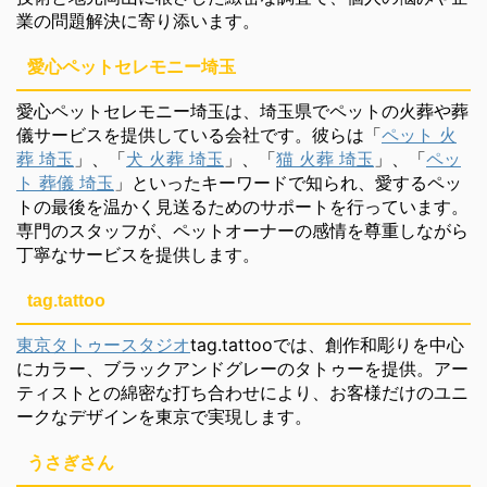
業の問題解決に寄り添います。
愛心ペットセレモニー埼玉
愛心ペットセレモニー埼玉は、埼玉県でペットの火葬や葬
儀サービスを提供している会社です。彼らは「
ペット 火
葬 埼玉
」、「
犬 火葬 埼玉
」、「
猫 火葬 埼玉
」、「
ペッ
ト 葬儀 埼玉
」といったキーワードで知られ、愛するペッ
トの最後を温かく見送るためのサポートを行っています。
専門のスタッフが、ペットオーナーの感情を尊重しながら
丁寧なサービスを提供します。
tag.tattoo
東京タトゥースタジオ
tag.tattooでは、創作和彫りを中心
にカラー、ブラックアンドグレーのタトゥーを提供。アー
ティストとの綿密な打ち合わせにより、お客様だけのユニ
ークなデザインを東京で実現します。
うさぎさん