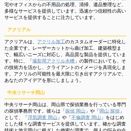
宅やオフィスからの不用品の処理、清掃、遺品整理など、
多様なサービスを提供しています。迅速かつ信頼性の高い
サービスを提供することに注力しています。
アクリアル
アクリアルは、
アクリル加工
のカスタムオーダーに特化し
た企業です。レーザーカットから曲げ加工、建築模型ま
で、幅広いニーズに対応し、高品質な製品を提供していま
す。特に、「
撮影用アクリル水槽
」の製作においても、そ
の技術力を活かし、クライアントのイメージを具現化しま
す。アクリルの可能性を最大限に引き出すアクリアルで、
あなたのアイデアを形にしましょう。
中央リサーチ岡山
中央リサーチ岡山は、岡山県で探偵業務を行っている専門
の探偵事務所です。彼らは「
探偵 岡山
」や「
岡山 探偵
」
として、「
浮気調査 岡山
」や「
不倫調査 岡山
」をはじめ
とした様々な調査サービスを提供しています。確かな調査
技術と地元岡山に根ざした緻密な調査で、個人の悩みや企