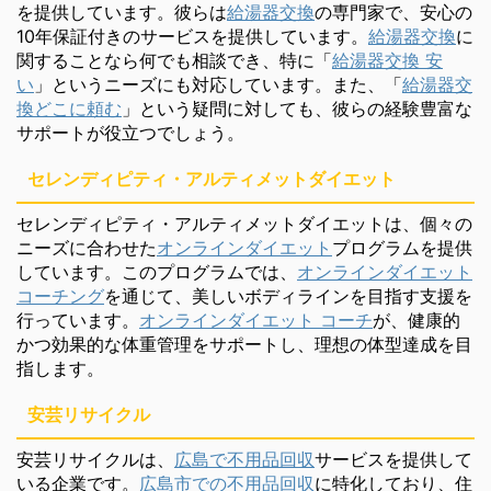
を提供しています。彼らは
給湯器交換
の専門家で、安心の
10年保証付きのサービスを提供しています。
給湯器交換
に
関することなら何でも相談でき、特に「
給湯器交換 安
い
」というニーズにも対応しています。また、「
給湯器交
換どこに頼む
」という疑問に対しても、彼らの経験豊富な
サポートが役立つでしょう。
セレンディピティ・アルティメットダイエット
セレンディピティ・アルティメットダイエットは、個々の
ニーズに合わせた
オンラインダイエット
プログラムを提供
しています。このプログラムでは、
オンラインダイエット
コーチング
を通じて、美しいボディラインを目指す支援を
行っています。
オンラインダイエット コーチ
が、健康的
かつ効果的な体重管理をサポートし、理想の体型達成を目
指します。
安芸リサイクル
安芸リサイクルは、
広島で不用品回収
サービスを提供して
いる企業です。
広島市での不用品回収
に特化しており、住