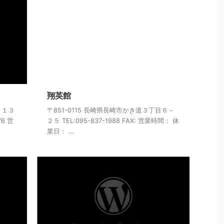
翔英館
－１３
〒851-0115 長崎県長崎市かき道３丁目６－
76 営
２５ TEL:095-837-1988 FAX: 営業時間： 休
業日： ...