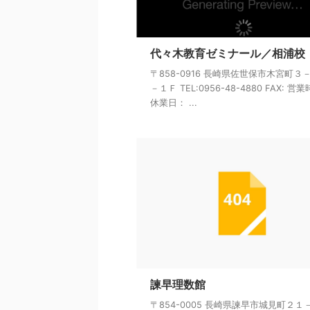
代々木教育ゼミナール／相浦校
〒858-0916 長崎県佐世保市木宮町３
－１Ｆ TEL:0956-48-4880 FAX: 営
休業日： ...
諫早理数館
〒854-0005 長崎県諫早市城見町２１