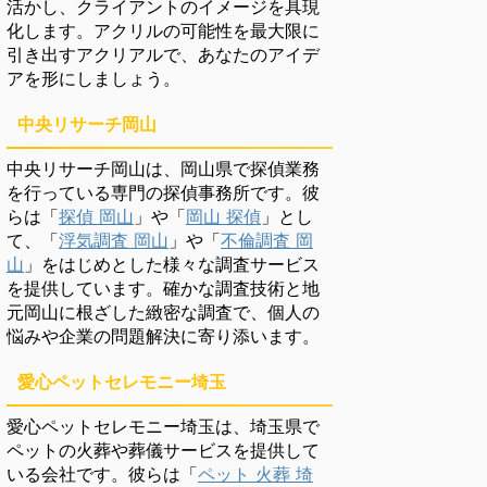
活かし、クライアントのイメージを具現
化します。アクリルの可能性を最大限に
引き出すアクリアルで、あなたのアイデ
アを形にしましょう。
中央リサーチ岡山
中央リサーチ岡山は、岡山県で探偵業務
を行っている専門の探偵事務所です。彼
らは「
探偵 岡山
」や「
岡山 探偵
」とし
て、「
浮気調査 岡山
」や「
不倫調査 岡
山
」をはじめとした様々な調査サービス
を提供しています。確かな調査技術と地
元岡山に根ざした緻密な調査で、個人の
悩みや企業の問題解決に寄り添います。
愛心ペットセレモニー埼玉
愛心ペットセレモニー埼玉は、埼玉県で
ペットの火葬や葬儀サービスを提供して
いる会社です。彼らは「
ペット 火葬 埼