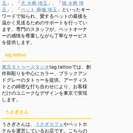
玉
」、「
犬 火葬 埼玉
」、「
猫 火葬 埼
玉
」、「
ペット 葬儀 埼玉
」といったキー
ワードで知られ、愛するペットの最後を
温かく見送るためのサポートを行ってい
ます。専門のスタッフが、ペットオーナ
ーの感情を尊重しながら丁寧なサービス
を提供します。
tag.tattoo
東京タトゥースタジオ
tag.tattooでは、創
作和彫りを中心にカラー、ブラックアン
ドグレーのタトゥーを提供。アーティス
トとの綿密な打ち合わせにより、お客様
だけのユニークなデザインを東京で実現
します。
うさぎさん
うさぎさんは、
うさぎカフェ
やペットホ
テルを運営しているお店です。こちらの