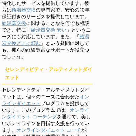
特化したサービスを提供しています。彼
らは
給湯器交換
の専門家で、安心の10年
保証付きのサービスを提供しています。
給湯器交換
に関することなら何でも相談
でき、特に「
給湯器交換 安い
」というニ
ーズにも対応しています。また、「
給湯
器交換どこに頼む
」という疑問に対して
も、彼らの経験豊富なサポートが役立つ
でしょう。
セレンディピティ・アルティメットダイ
エット
セレンディピティ・アルティメットダイ
エットは、個々のニーズに合わせた
オン
ラインダイエット
プログラムを提供して
います。このプログラムでは、
オンライ
ンダイエット コーチング
を通じて、美し
いボディラインを目指す支援を行ってい
ます。
オンラインダイエット コーチ
が、