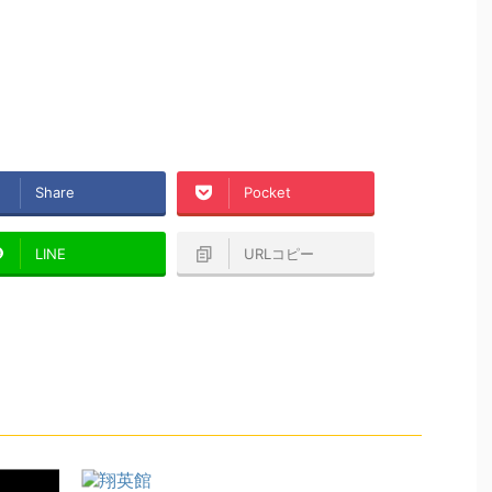
Share
Pocket
LINE
URLコピー