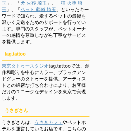
玉
」、「
犬 火葬 埼玉
」、「
猫 火葬 埼
玉
」、「
ペット 葬儀 埼玉
」といったキー
ワードで知られ、愛するペットの最後を
温かく見送るためのサポートを行ってい
ます。専門のスタッフが、ペットオーナ
ーの感情を尊重しながら丁寧なサービス
を提供します。
tag.tattoo
東京タトゥースタジオ
tag.tattooでは、創
作和彫りを中心にカラー、ブラックアン
ドグレーのタトゥーを提供。アーティス
トとの綿密な打ち合わせにより、お客様
だけのユニークなデザインを東京で実現
します。
うさぎさん
うさぎさんは、
うさぎカフェ
やペットホ
テルを運営しているお店です。こちらの