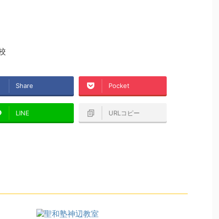
校
Share
Pocket
LINE
URLコピー