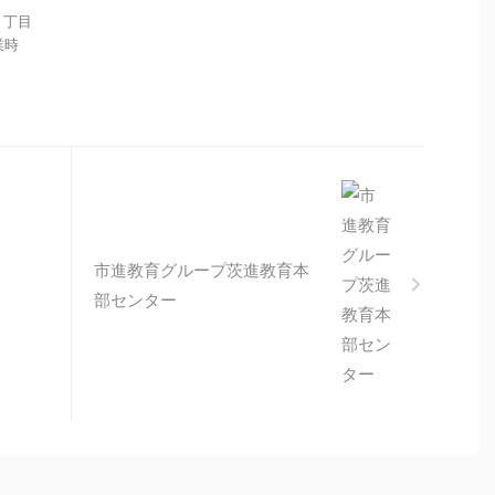
１丁目
営業時
市進教育グループ茨進教育本
部センター