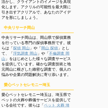
活かし、クライアントのイメージを具現
化します。アクリルの可能性を最大限に
引き出すアクリアルで、あなたのアイデ
アを形にしましょう。
中央リサーチ岡山
中央リサーチ岡山は、岡山県で探偵業務
を行っている専門の探偵事務所です。彼
らは「
探偵 岡山
」や「
岡山 探偵
」とし
て、「
浮気調査 岡山
」や「
不倫調査 岡
山
」をはじめとした様々な調査サービス
を提供しています。確かな調査技術と地
元岡山に根ざした緻密な調査で、個人の
悩みや企業の問題解決に寄り添います。
愛心ペットセレモニー埼玉
愛心ペットセレモニー埼玉は、埼玉県で
ペットの火葬や葬儀サービスを提供して
いる会社です。彼らは「
ペット 火葬 埼