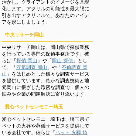
活かし、クライアントのイメージを具現
化します。アクリルの可能性を最大限に
引き出すアクリアルで、あなたのアイデ
アを形にしましょう。
中央リサーチ岡山
中央リサーチ岡山は、岡山県で探偵業務
を行っている専門の探偵事務所です。彼
らは「
探偵 岡山
」や「
岡山 探偵
」とし
て、「
浮気調査 岡山
」や「
不倫調査 岡
山
」をはじめとした様々な調査サービス
を提供しています。確かな調査技術と地
元岡山に根ざした緻密な調査で、個人の
悩みや企業の問題解決に寄り添います。
愛心ペットセレモニー埼玉
愛心ペットセレモニー埼玉は、埼玉県で
ペットの火葬や葬儀サービスを提供して
いる会社です。彼らは「
ペット 火葬 埼