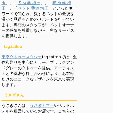
玉
」、「
犬 火葬 埼玉
」、「
猫 火葬 埼
玉
」、「
ペット 葬儀 埼玉
」といったキー
ワードで知られ、愛するペットの最後を
温かく見送るためのサポートを行ってい
ます。専門のスタッフが、ペットオーナ
ーの感情を尊重しながら丁寧なサービス
を提供します。
tag.tattoo
東京タトゥースタジオ
tag.tattooでは、創
作和彫りを中心にカラー、ブラックアン
ドグレーのタトゥーを提供。アーティス
トとの綿密な打ち合わせにより、お客様
だけのユニークなデザインを東京で実現
します。
うさぎさん
うさぎさんは、
うさぎカフェ
やペットホ
テルを運営しているお店です。こちらの