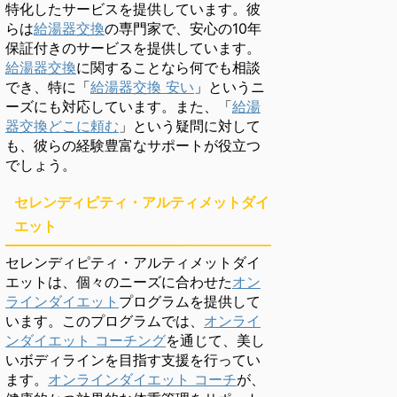
特化したサービスを提供しています。彼
らは
給湯器交換
の専門家で、安心の10年
保証付きのサービスを提供しています。
給湯器交換
に関することなら何でも相談
でき、特に「
給湯器交換 安い
」というニ
ーズにも対応しています。また、「
給湯
器交換どこに頼む
」という疑問に対して
も、彼らの経験豊富なサポートが役立つ
でしょう。
セレンディピティ・アルティメットダイ
エット
セレンディピティ・アルティメットダイ
エットは、個々のニーズに合わせた
オン
ラインダイエット
プログラムを提供して
います。このプログラムでは、
オンライ
ンダイエット コーチング
を通じて、美し
いボディラインを目指す支援を行ってい
ます。
オンラインダイエット コーチ
が、