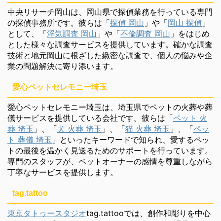
中央リサーチ岡山は、岡山県で探偵業務を行っている専門
の探偵事務所です。彼らは「
探偵 岡山
」や「
岡山 探偵
」
として、「
浮気調査 岡山
」や「
不倫調査 岡山
」をはじめ
とした様々な調査サービスを提供しています。確かな調査
技術と地元岡山に根ざした緻密な調査で、個人の悩みや企
業の問題解決に寄り添います。
愛心ペットセレモニー埼玉
愛心ペットセレモニー埼玉は、埼玉県でペットの火葬や葬
儀サービスを提供している会社です。彼らは「
ペット 火
葬 埼玉
」、「
犬 火葬 埼玉
」、「
猫 火葬 埼玉
」、「
ペッ
ト 葬儀 埼玉
」といったキーワードで知られ、愛するペッ
トの最後を温かく見送るためのサポートを行っています。
専門のスタッフが、ペットオーナーの感情を尊重しながら
丁寧なサービスを提供します。
tag.tattoo
東京タトゥースタジオ
tag.tattooでは、創作和彫りを中心