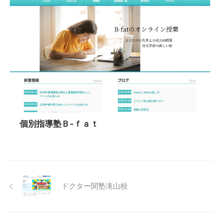
個別指導塾Ｂ‐ｆａｔ
ドクター関塾滝山校