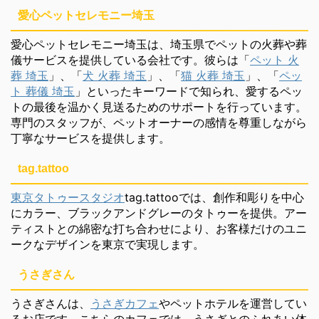
愛心ペットセレモニー埼玉
愛心ペットセレモニー埼玉は、埼玉県でペットの火葬や葬
儀サービスを提供している会社です。彼らは「
ペット 火
葬 埼玉
」、「
犬 火葬 埼玉
」、「
猫 火葬 埼玉
」、「
ペッ
ト 葬儀 埼玉
」といったキーワードで知られ、愛するペッ
トの最後を温かく見送るためのサポートを行っています。
専門のスタッフが、ペットオーナーの感情を尊重しながら
丁寧なサービスを提供します。
tag.tattoo
東京タトゥースタジオ
tag.tattooでは、創作和彫りを中心
にカラー、ブラックアンドグレーのタトゥーを提供。アー
ティストとの綿密な打ち合わせにより、お客様だけのユニ
ークなデザインを東京で実現します。
うさぎさん
うさぎさんは、
うさぎカフェ
やペットホテルを運営してい
るお店です。こちらのカフェでは、うさぎとのふれあい体