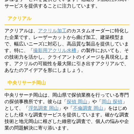
サービスを提供することに注力しています。
アクリアル
アクリアルは、
アクリル加工
のカスタムオーダーに特化し
た企業です。レーザーカットから曲げ加工、建築模型ま
で、幅広いニーズに対応し、高品質な製品を提供していま
す。特に、「
撮影用アクリル水槽
」の製作においても、そ
の技術力を活かし、クライアントのイメージを具現化しま
す。アクリルの可能性を最大限に引き出すアクリアルで、
あなたのアイデアを形にしましょう。
中央リサーチ岡山
中央リサーチ岡山は、岡山県で探偵業務を行っている専門
の探偵事務所です。彼らは「
探偵 岡山
」や「
岡山 探偵
」
として、「
浮気調査 岡山
」や「
不倫調査 岡山
」をはじめ
とした様々な調査サービスを提供しています。確かな調査
技術と地元岡山に根ざした緻密な調査で、個人の悩みや企
業の問題解決に寄り添います。