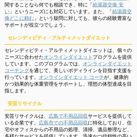
関することなら何でも相談でき、特に「
給湯器交換 安
い
」というニーズにも対応しています。また、「
給湯器交
換どこに頼む
」という疑問に対しても、彼らの経験豊富な
サポートが役立つでしょう。
セレンディピティ・アルティメットダイエット
セレンディピティ・アルティメットダイエットは、個々の
ニーズに合わせた
オンラインダイエット
プログラムを提供
しています。このプログラムでは、
オンラインダイエット
コーチング
を通じて、美しいボディラインを目指す支援を
行っています。
オンラインダイエット コーチ
が、健康的
かつ効果的な体重管理をサポートし、理想の体型達成を目
指します。
安芸リサイクル
安芸リサイクルは、
広島で不用品回収
サービスを提供して
いる企業です。
広島市での不用品回収
に特化しており、住
宅やオフィスからの不用品の処理、清掃、遺品整理など、
多様なサービスを提供しています。迅速かつ信頼性の高い