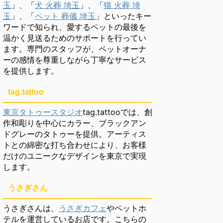
玉
」、「
犬 火葬 埼玉
」、「
猫 火葬 埼
玉
」、「
ペット 葬儀 埼玉
」といったキー
ワードで知られ、愛するペットの最後を
温かく見送るためのサポートを行ってい
ます。専門のスタッフが、ペットオーナ
ーの感情を尊重しながら丁寧なサービス
を提供します。
tag.tattoo
東京タトゥースタジオ
tag.tattooでは、創
作和彫りを中心にカラー、ブラックアン
ドグレーのタトゥーを提供。アーティス
トとの綿密な打ち合わせにより、お客様
だけのユニークなデザインを東京で実現
します。
うさぎさん
うさぎさんは、
うさぎカフェ
やペットホ
テルを運営しているお店です。こちらの