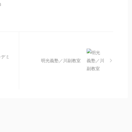
6
カデミ
明光義塾／川副教室