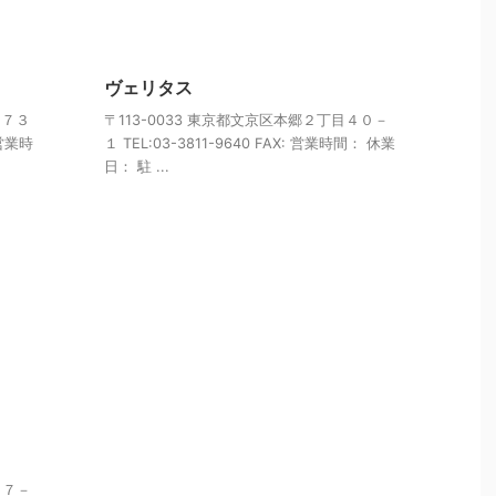
ヴェリタス
目７３
〒113-0033 東京都文京区本郷２丁目４０－
 営業時
１ TEL:03-3811-9640 FAX: 営業時間： 休業
日： 駐 ...
１７－