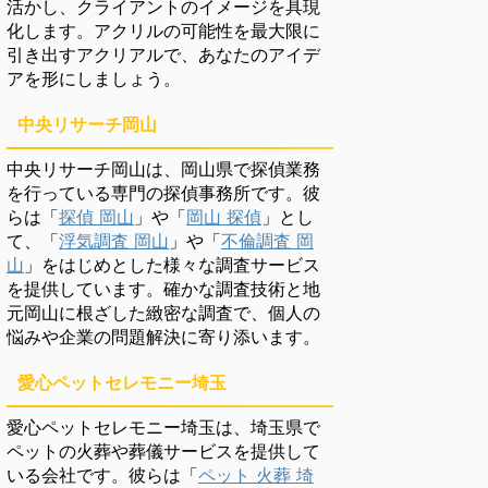
活かし、クライアントのイメージを具現
化します。アクリルの可能性を最大限に
引き出すアクリアルで、あなたのアイデ
アを形にしましょう。
中央リサーチ岡山
中央リサーチ岡山は、岡山県で探偵業務
を行っている専門の探偵事務所です。彼
らは「
探偵 岡山
」や「
岡山 探偵
」とし
て、「
浮気調査 岡山
」や「
不倫調査 岡
山
」をはじめとした様々な調査サービス
を提供しています。確かな調査技術と地
元岡山に根ざした緻密な調査で、個人の
悩みや企業の問題解決に寄り添います。
愛心ペットセレモニー埼玉
愛心ペットセレモニー埼玉は、埼玉県で
ペットの火葬や葬儀サービスを提供して
いる会社です。彼らは「
ペット 火葬 埼