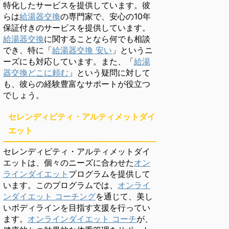
特化したサービスを提供しています。彼
らは
給湯器交換
の専門家で、安心の10年
保証付きのサービスを提供しています。
給湯器交換
に関することなら何でも相談
でき、特に「
給湯器交換 安い
」というニ
ーズにも対応しています。また、「
給湯
器交換どこに頼む
」という疑問に対して
も、彼らの経験豊富なサポートが役立つ
でしょう。
セレンディピティ・アルティメットダイ
エット
セレンディピティ・アルティメットダイ
エットは、個々のニーズに合わせた
オン
ラインダイエット
プログラムを提供して
います。このプログラムでは、
オンライ
ンダイエット コーチング
を通じて、美し
いボディラインを目指す支援を行ってい
ます。
オンラインダイエット コーチ
が、