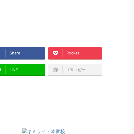
Share
Pocket
LINE
URLコピー