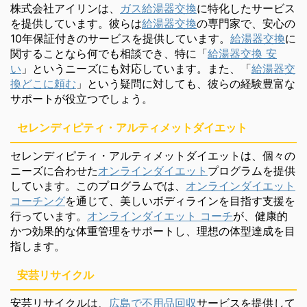
株式会社アイリンは、
ガス給湯器交換
に特化したサービス
を提供しています。彼らは
給湯器交換
の専門家で、安心の
10年保証付きのサービスを提供しています。
給湯器交換
に
関することなら何でも相談でき、特に「
給湯器交換 安
い
」というニーズにも対応しています。また、「
給湯器交
換どこに頼む
」という疑問に対しても、彼らの経験豊富な
サポートが役立つでしょう。
セレンディピティ・アルティメットダイエット
セレンディピティ・アルティメットダイエットは、個々の
ニーズに合わせた
オンラインダイエット
プログラムを提供
しています。このプログラムでは、
オンラインダイエット
コーチング
を通じて、美しいボディラインを目指す支援を
行っています。
オンラインダイエット コーチ
が、健康的
かつ効果的な体重管理をサポートし、理想の体型達成を目
指します。
安芸リサイクル
安芸リサイクルは、
広島で不用品回収
サービスを提供して