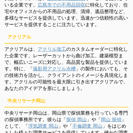
いる企業です。
広島市での不用品回収
に特化しており、住
宅やオフィスからの不用品の処理、清掃、遺品整理など、
多様なサービスを提供しています。迅速かつ信頼性の高い
サービスを提供することに注力しています。
アクリアル
アクリアルは、
アクリル加工
のカスタムオーダーに特化し
た企業です。レーザーカットから曲げ加工、建築模型ま
で、幅広いニーズに対応し、高品質な製品を提供していま
す。特に、「
撮影用アクリル水槽
」の製作においても、そ
の技術力を活かし、クライアントのイメージを具現化しま
す。アクリルの可能性を最大限に引き出すアクリアルで、
あなたのアイデアを形にしましょう。
中央リサーチ岡山
中央リサーチ岡山は、岡山県で探偵業務を行っている専門
の探偵事務所です。彼らは「
探偵 岡山
」や「
岡山 探偵
」
として、「
浮気調査 岡山
」や「
不倫調査 岡山
」をはじめ
とした様々な調査サービスを提供しています。確かな調査