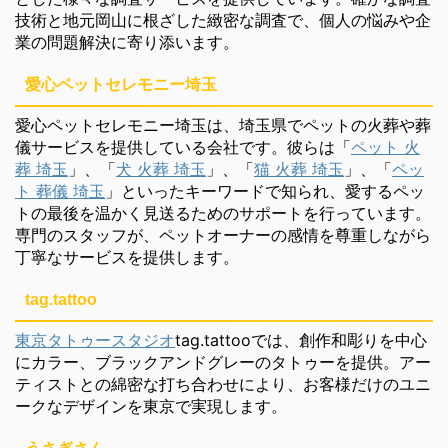
技術と地元岡山に根ざした緻密な調査で、個人の悩みや企
業の問題解決に寄り添います。
愛心ペットセレモニー埼玉
愛心ペットセレモニー埼玉は、埼玉県でペットの火葬や葬
儀サービスを提供している会社です。彼らは「
ペット 火
葬 埼玉
」、「
犬 火葬 埼玉
」、「
猫 火葬 埼玉
」、「
ペッ
ト 葬儀 埼玉
」といったキーワードで知られ、愛するペッ
トの最後を温かく見送るためのサポートを行っています。
専門のスタッフが、ペットオーナーの感情を尊重しながら
丁寧なサービスを提供します。
tag.tattoo
東京タトゥースタジオ
tag.tattooでは、創作和彫りを中心
にカラー、ブラックアンドグレーのタトゥーを提供。アー
ティストとの綿密な打ち合わせにより、お客様だけのユニ
ークなデザインを東京で実現します。