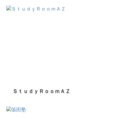
ＳｔｕｄｙＲｏｏｍＡＺ