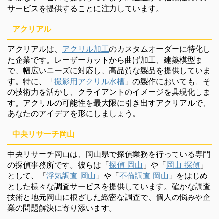
サービスを提供することに注力しています。
アクリアル
アクリアルは、
アクリル加工
のカスタムオーダーに特化し
た企業です。レーザーカットから曲げ加工、建築模型ま
で、幅広いニーズに対応し、高品質な製品を提供していま
す。特に、「
撮影用アクリル水槽
」の製作においても、そ
の技術力を活かし、クライアントのイメージを具現化しま
す。アクリルの可能性を最大限に引き出すアクリアルで、
あなたのアイデアを形にしましょう。
中央リサーチ岡山
中央リサーチ岡山は、岡山県で探偵業務を行っている専門
の探偵事務所です。彼らは「
探偵 岡山
」や「
岡山 探偵
」
として、「
浮気調査 岡山
」や「
不倫調査 岡山
」をはじめ
とした様々な調査サービスを提供しています。確かな調査
技術と地元岡山に根ざした緻密な調査で、個人の悩みや企
業の問題解決に寄り添います。