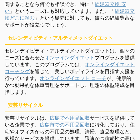
関することなら何でも相談でき、特に「
給湯器交換 安
い
」というニーズにも対応しています。また、「
給湯器交
換どこに頼む
」という疑問に対しても、彼らの経験豊富な
サポートが役立つでしょう。
セレンディピティ・アルティメットダイエット
セレンディピティ・アルティメットダイエットは、個々の
ニーズに合わせた
オンラインダイエット
プログラムを提供
しています。このプログラムでは、
オンラインダイエット
コーチング
を通じて、美しいボディラインを目指す支援を
行っています。
オンラインダイエット コーチ
が、健康的
かつ効果的な体重管理をサポートし、理想の体型達成を目
指します。
安芸リサイクル
安芸リサイクルは、
広島で不用品回収
サービスを提供して
いる企業です。
広島市での不用品回収
に特化しており、住
宅やオフィスからの不用品の処理、清掃、遺品整理など、
多様なサービスを提供しています。迅速かつ信頼性の高い