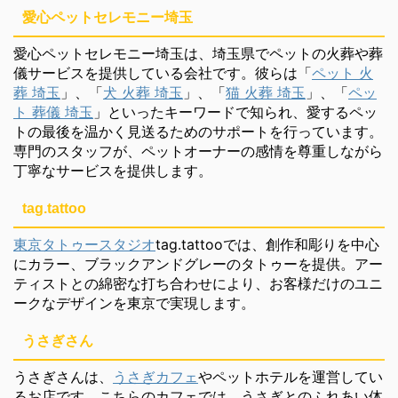
愛心ペットセレモニー埼玉
愛心ペットセレモニー埼玉は、埼玉県でペットの火葬や葬
儀サービスを提供している会社です。彼らは「
ペット 火
葬 埼玉
」、「
犬 火葬 埼玉
」、「
猫 火葬 埼玉
」、「
ペッ
ト 葬儀 埼玉
」といったキーワードで知られ、愛するペッ
トの最後を温かく見送るためのサポートを行っています。
専門のスタッフが、ペットオーナーの感情を尊重しながら
丁寧なサービスを提供します。
tag.tattoo
東京タトゥースタジオ
tag.tattooでは、創作和彫りを中心
にカラー、ブラックアンドグレーのタトゥーを提供。アー
ティストとの綿密な打ち合わせにより、お客様だけのユニ
ークなデザインを東京で実現します。
うさぎさん
うさぎさんは、
うさぎカフェ
やペットホテルを運営してい
るお店です。こちらのカフェでは、うさぎとのふれあい体