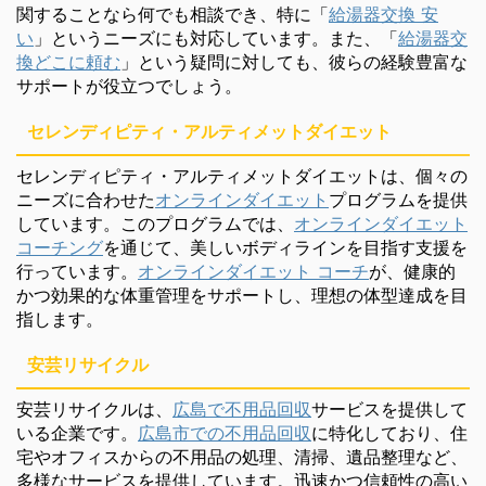
関することなら何でも相談でき、特に「
給湯器交換 安
い
」というニーズにも対応しています。また、「
給湯器交
換どこに頼む
」という疑問に対しても、彼らの経験豊富な
サポートが役立つでしょう。
セレンディピティ・アルティメットダイエット
セレンディピティ・アルティメットダイエットは、個々の
ニーズに合わせた
オンラインダイエット
プログラムを提供
しています。このプログラムでは、
オンラインダイエット
コーチング
を通じて、美しいボディラインを目指す支援を
行っています。
オンラインダイエット コーチ
が、健康的
かつ効果的な体重管理をサポートし、理想の体型達成を目
指します。
安芸リサイクル
安芸リサイクルは、
広島で不用品回収
サービスを提供して
いる企業です。
広島市での不用品回収
に特化しており、住
宅やオフィスからの不用品の処理、清掃、遺品整理など、
多様なサービスを提供しています。迅速かつ信頼性の高い