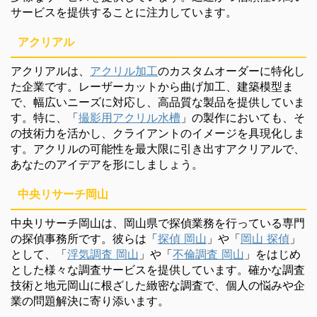
サービスを提供することに注力しています。
アクリアル
アクリアルは、
アクリル加工
のカスタムオーダーに特化し
た企業です。レーザーカットから曲げ加工、建築模型ま
で、幅広いニーズに対応し、高品質な製品を提供していま
す。特に、「
撮影用アクリル水槽
」の製作においても、そ
の技術力を活かし、クライアントのイメージを具現化しま
す。アクリルの可能性を最大限に引き出すアクリアルで、
あなたのアイデアを形にしましょう。
中央リサーチ岡山
中央リサーチ岡山は、岡山県で探偵業務を行っている専門
の探偵事務所です。彼らは「
探偵 岡山
」や「
岡山 探偵
」
として、「
浮気調査 岡山
」や「
不倫調査 岡山
」をはじめ
とした様々な調査サービスを提供しています。確かな調査
技術と地元岡山に根ざした緻密な調査で、個人の悩みや企
業の問題解決に寄り添います。