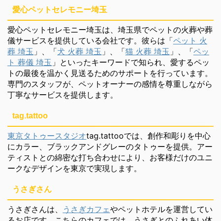
愛心ペットセレモニー埼玉
愛心ペットセレモニー埼玉は、埼玉県でペットの火葬や葬
儀サービスを提供している会社です。彼らは「
ペット 火
葬 埼玉
」、「
犬 火葬 埼玉
」、「
猫 火葬 埼玉
」、「
ペッ
ト 葬儀 埼玉
」といったキーワードで知られ、愛するペッ
トの最後を温かく見送るためのサポートを行っています。
専門のスタッフが、ペットオーナーの感情を尊重しながら
丁寧なサービスを提供します。
tag.tattoo
東京タトゥースタジオ
tag.tattooでは、創作和彫りを中心
にカラー、ブラックアンドグレーのタトゥーを提供。アー
ティストとの綿密な打ち合わせにより、お客様だけのユニ
ークなデザインを東京で実現します。
うさぎさん
うさぎさんは、
うさぎカフェ
やペットホテルを運営してい
るお店です。こちらのカフェでは、うさぎとのふれあい体