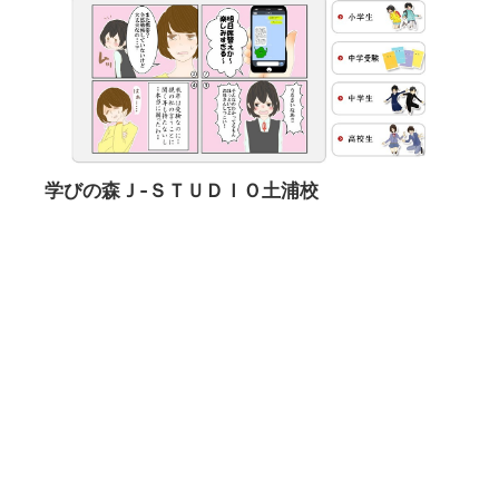
学びの森Ｊ‐ＳＴＵＤＩＯ土浦校