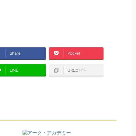
Share
Pocket
LINE
URLコピー