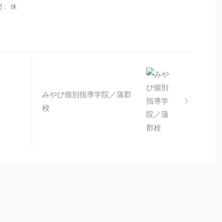
時間： 休
みやび個別指導学院／蒲郡
校