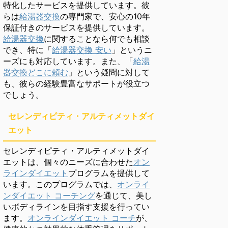
特化したサービスを提供しています。彼
らは
給湯器交換
の専門家で、安心の10年
保証付きのサービスを提供しています。
給湯器交換
に関することなら何でも相談
でき、特に「
給湯器交換 安い
」というニ
ーズにも対応しています。また、「
給湯
器交換どこに頼む
」という疑問に対して
も、彼らの経験豊富なサポートが役立つ
でしょう。
セレンディピティ・アルティメットダイ
エット
セレンディピティ・アルティメットダイ
エットは、個々のニーズに合わせた
オン
ラインダイエット
プログラムを提供して
います。このプログラムでは、
オンライ
ンダイエット コーチング
を通じて、美し
いボディラインを目指す支援を行ってい
ます。
オンラインダイエット コーチ
が、