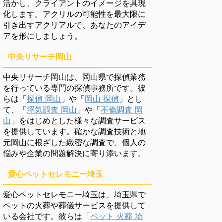
活かし、クライアントのイメージを具現
化します。アクリルの可能性を最大限に
引き出すアクリアルで、あなたのアイデ
アを形にしましょう。
中央リサーチ岡山
中央リサーチ岡山は、岡山県で探偵業務
を行っている専門の探偵事務所です。彼
らは「
探偵 岡山
」や「
岡山 探偵
」とし
て、「
浮気調査 岡山
」や「
不倫調査 岡
山
」をはじめとした様々な調査サービス
を提供しています。確かな調査技術と地
元岡山に根ざした緻密な調査で、個人の
悩みや企業の問題解決に寄り添います。
愛心ペットセレモニー埼玉
愛心ペットセレモニー埼玉は、埼玉県で
ペットの火葬や葬儀サービスを提供して
いる会社です。彼らは「
ペット 火葬 埼