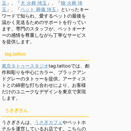
玉
」、「
犬 火葬 埼玉
」、「
猫 火葬 埼
玉
」、「
ペット 葬儀 埼玉
」といったキー
ワードで知られ、愛するペットの最後を
温かく見送るためのサポートを行ってい
ます。専門のスタッフが、ペットオーナ
ーの感情を尊重しながら丁寧なサービス
を提供します。
tag.tattoo
東京タトゥースタジオ
tag.tattooでは、創
作和彫りを中心にカラー、ブラックアン
ドグレーのタトゥーを提供。アーティス
トとの綿密な打ち合わせにより、お客様
だけのユニークなデザインを東京で実現
します。
うさぎさん
うさぎさんは、
うさぎカフェ
やペットホ
テルを運営しているお店です。こちらの