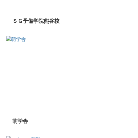
ＳＧ予備学院熊谷校
萌学舎