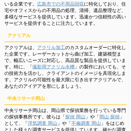
いる企業です。
広島市での不用品回収
に特化しており、住
宅やオフィスからの不用品の処理、清掃、遺品整理など、
多様なサービスを提供しています。迅速かつ信頼性の高い
サービスを提供することに注力しています。
アクリアル
アクリアルは、
アクリル加工
のカスタムオーダーに特化し
た企業です。レーザーカットから曲げ加工、建築模型ま
で、幅広いニーズに対応し、高品質な製品を提供していま
す。特に、「
撮影用アクリル水槽
」の製作においても、そ
の技術力を活かし、クライアントのイメージを具現化しま
す。アクリルの可能性を最大限に引き出すアクリアルで、
あなたのアイデアを形にしましょう。
中央リサーチ岡山
中央リサーチ岡山は、岡山県で探偵業務を行っている専門
の探偵事務所です。彼らは「
探偵 岡山
」や「
岡山 探偵
」
として、「
浮気調査 岡山
」や「
不倫調査 岡山
」をはじめ
とした様々な調査サービスを提供しています。確かな調査