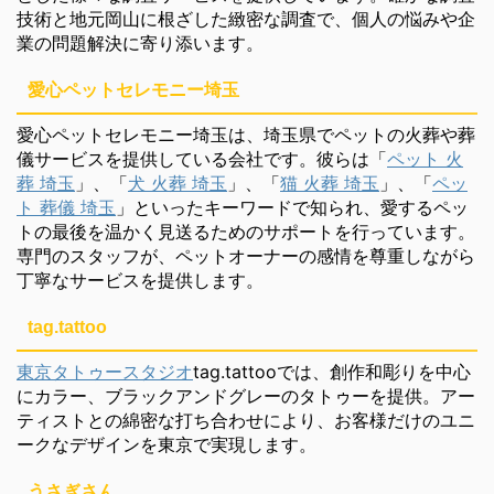
技術と地元岡山に根ざした緻密な調査で、個人の悩みや企
業の問題解決に寄り添います。
愛心ペットセレモニー埼玉
愛心ペットセレモニー埼玉は、埼玉県でペットの火葬や葬
儀サービスを提供している会社です。彼らは「
ペット 火
葬 埼玉
」、「
犬 火葬 埼玉
」、「
猫 火葬 埼玉
」、「
ペッ
ト 葬儀 埼玉
」といったキーワードで知られ、愛するペッ
トの最後を温かく見送るためのサポートを行っています。
専門のスタッフが、ペットオーナーの感情を尊重しながら
丁寧なサービスを提供します。
tag.tattoo
東京タトゥースタジオ
tag.tattooでは、創作和彫りを中心
にカラー、ブラックアンドグレーのタトゥーを提供。アー
ティストとの綿密な打ち合わせにより、お客様だけのユニ
ークなデザインを東京で実現します。
うさぎさん