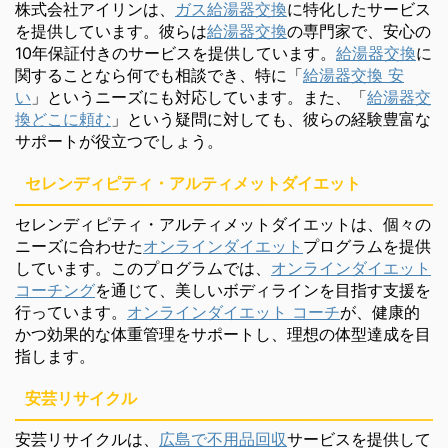
株式会社アイリンは、
ガス給湯器交換
に特化したサービス
を提供しています。彼らは
給湯器交換
の専門家で、安心の
10年保証付きのサービスを提供しています。
給湯器交換
に
関することなら何でも相談でき、特に「
給湯器交換 安
い
」というニーズにも対応しています。また、「
給湯器交
換どこに頼む
」という疑問に対しても、彼らの経験豊富な
サポートが役立つでしょう。
セレンディピティ・アルティメットダイエット
セレンディピティ・アルティメットダイエットは、個々の
ニーズに合わせた
オンラインダイエット
プログラムを提供
しています。このプログラムでは、
オンラインダイエット
コーチング
を通じて、美しいボディラインを目指す支援を
行っています。
オンラインダイエット コーチ
が、健康的
かつ効果的な体重管理をサポートし、理想の体型達成を目
指します。
安芸リサイクル
安芸リサイクルは、
広島で不用品回収
サービスを提供して