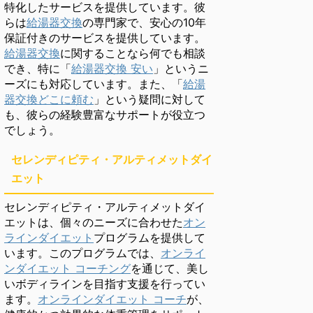
特化したサービスを提供しています。彼
らは
給湯器交換
の専門家で、安心の10年
保証付きのサービスを提供しています。
給湯器交換
に関することなら何でも相談
でき、特に「
給湯器交換 安い
」というニ
ーズにも対応しています。また、「
給湯
器交換どこに頼む
」という疑問に対して
も、彼らの経験豊富なサポートが役立つ
でしょう。
セレンディピティ・アルティメットダイ
エット
セレンディピティ・アルティメットダイ
エットは、個々のニーズに合わせた
オン
ラインダイエット
プログラムを提供して
います。このプログラムでは、
オンライ
ンダイエット コーチング
を通じて、美し
いボディラインを目指す支援を行ってい
ます。
オンラインダイエット コーチ
が、