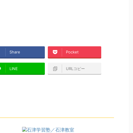
Share
Pocket
LINE
URLコピー