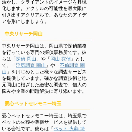
活かし、クライアントのイメージを具現
化します。アクリルの可能性を最大限に
引き出すアクリアルで、あなたのアイデ
アを形にしましょう。
中央リサーチ岡山
中央リサーチ岡山は、岡山県で探偵業務
を行っている専門の探偵事務所です。彼
らは「
探偵 岡山
」や「
岡山 探偵
」とし
て、「
浮気調査 岡山
」や「
不倫調査 岡
山
」をはじめとした様々な調査サービス
を提供しています。確かな調査技術と地
元岡山に根ざした緻密な調査で、個人の
悩みや企業の問題解決に寄り添います。
愛心ペットセレモニー埼玉
愛心ペットセレモニー埼玉は、埼玉県で
ペットの火葬や葬儀サービスを提供して
いる会社です。彼らは「
ペット 火葬 埼