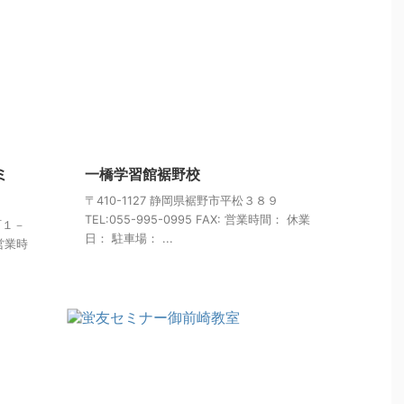
ミ
一橋学習館裾野校
〒410-1127 静岡県裾野市平松３８９
TEL:055-995-0995 FAX: 営業時間： 休業
町１－
日： 駐車場： ...
 営業時