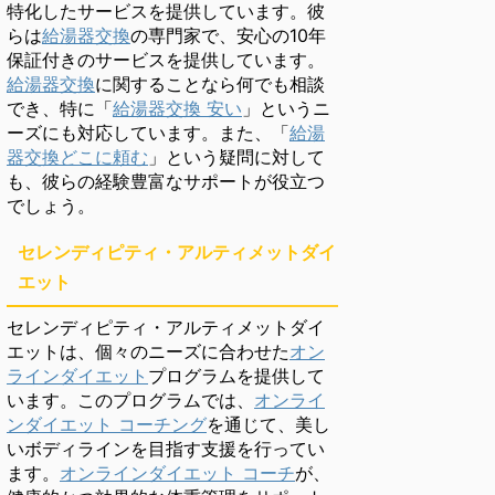
特化したサービスを提供しています。彼
らは
給湯器交換
の専門家で、安心の10年
保証付きのサービスを提供しています。
給湯器交換
に関することなら何でも相談
でき、特に「
給湯器交換 安い
」というニ
ーズにも対応しています。また、「
給湯
器交換どこに頼む
」という疑問に対して
も、彼らの経験豊富なサポートが役立つ
でしょう。
セレンディピティ・アルティメットダイ
エット
セレンディピティ・アルティメットダイ
エットは、個々のニーズに合わせた
オン
ラインダイエット
プログラムを提供して
います。このプログラムでは、
オンライ
ンダイエット コーチング
を通じて、美し
いボディラインを目指す支援を行ってい
ます。
オンラインダイエット コーチ
が、