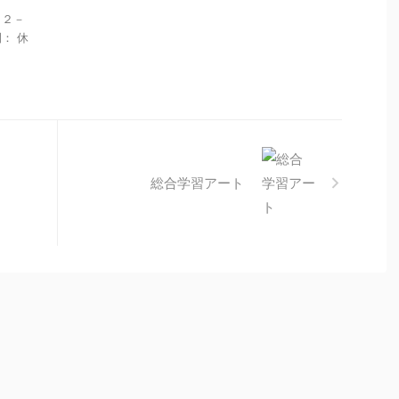
目２－
間： 休
総合学習アート