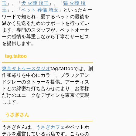
玉
」、「
犬 火葬 埼玉
」、「
猫 火葬 埼
玉
」、「
ペット 葬儀 埼玉
」といったキー
ワードで知られ、愛するペットの最後を
温かく見送るためのサポートを行ってい
ます。専門のスタッフが、ペットオーナ
ーの感情を尊重しながら丁寧なサービス
を提供します。
tag.tattoo
東京タトゥースタジオ
tag.tattooでは、創
作和彫りを中心にカラー、ブラックアン
ドグレーのタトゥーを提供。アーティス
トとの綿密な打ち合わせにより、お客様
だけのユニークなデザインを東京で実現
します。
うさぎさん
うさぎさんは、
うさぎカフェ
やペットホ
テルを運営しているお店です。こちらの