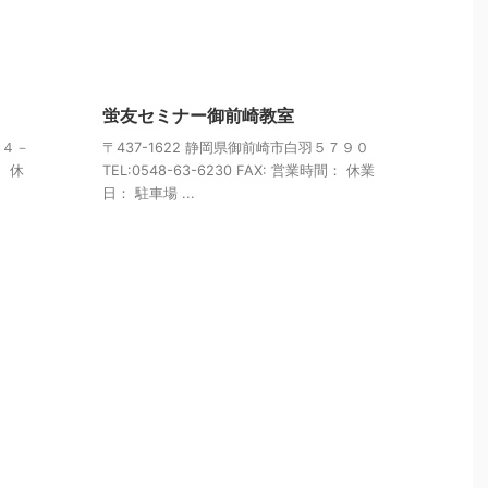
蛍友セミナー御前崎教室
４４－
〒437-1622 静岡県御前崎市白羽５７９０
： 休
TEL:0548-63-6230 FAX: 営業時間： 休業
日： 駐車場 ...