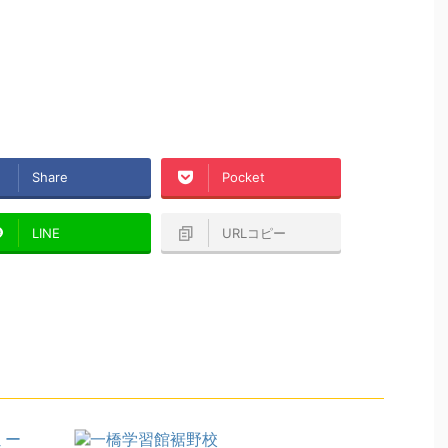
Share
Pocket
LINE
URLコピー