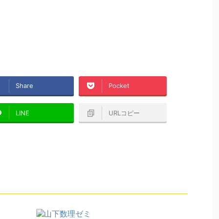
Share
Pocket
LINE
URLコピー