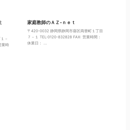
ミ
家庭教師のＡＺ‐ｎｅｔ
〒420-0032 静岡県静岡市葵区両替町１丁目
７－１ TEL:0120-832828 FAX: 営業時間：
町１－
休業日： ...
 営業時