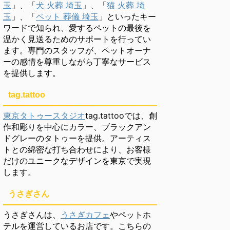
玉
」、「
犬 火葬 埼玉
」、「
猫 火葬 埼
玉
」、「
ペット 葬儀 埼玉
」といったキー
ワードで知られ、愛するペットの最後を
温かく見送るためのサポートを行ってい
ます。専門のスタッフが、ペットオーナ
ーの感情を尊重しながら丁寧なサービス
を提供します。
tag.tattoo
東京タトゥースタジオ
tag.tattooでは、創
作和彫りを中心にカラー、ブラックアン
ドグレーのタトゥーを提供。アーティス
トとの綿密な打ち合わせにより、お客様
だけのユニークなデザインを東京で実現
します。
うさぎさん
うさぎさんは、
うさぎカフェ
やペットホ
テルを運営しているお店です。こちらの