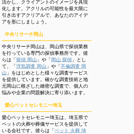
活かし、クライアントのイメージを具現
化します。アクリルの可能性を最大限に
引き出すアクリアルで、あなたのアイデ
アを形にしましょう。
中央リサーチ岡山
中央リサーチ岡山は、岡山県で探偵業務
を行っている専門の探偵事務所です。彼
らは「
探偵 岡山
」や「
岡山 探偵
」とし
て、「
浮気調査 岡山
」や「
不倫調査 岡
山
」をはじめとした様々な調査サービス
を提供しています。確かな調査技術と地
元岡山に根ざした緻密な調査で、個人の
悩みや企業の問題解決に寄り添います。
愛心ペットセレモニー埼玉
愛心ペットセレモニー埼玉は、埼玉県で
ペットの火葬や葬儀サービスを提供して
いる会社です。彼らは「
ペット 火葬 埼