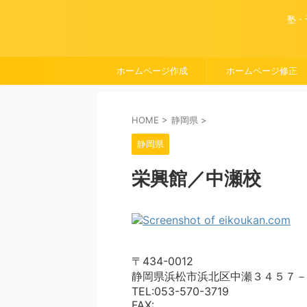
塾・
ホームページ作成
ホームページ修正
HOME
>
静岡県
>
静岡県
栄興館／中瀬校
〒434-0012
静岡県浜松市浜北区中瀬３４５７－
TEL:053-570-3719
FAX: