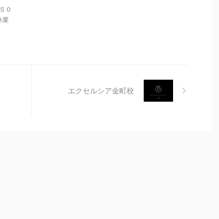
－５０
 休業
エクセルシア金町校