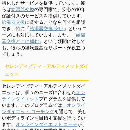
特化したサービスを提供しています。彼
らは
給湯器交換
の専門家で、安心の10年
保証付きのサービスを提供しています。
給湯器交換
に関することなら何でも相談
でき、特に「
給湯器交換 安い
」というニ
ーズにも対応しています。また、「
給湯
器交換どこに頼む
」という疑問に対して
も、彼らの経験豊富なサポートが役立つ
でしょう。
セレンディピティ・アルティメットダイ
エット
セレンディピティ・アルティメットダイ
エットは、個々のニーズに合わせた
オン
ラインダイエット
プログラムを提供して
います。このプログラムでは、
オンライ
ンダイエット コーチング
を通じて、美し
いボディラインを目指す支援を行ってい
ます。
オンラインダイエット コーチ
が、