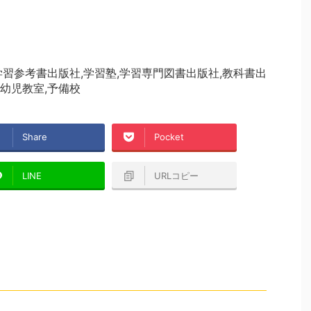
習参考書出版社,学習塾,学習専門図書出版社,教科書出
,幼児教室,予備校
Share
Pocket
LINE
URLコピー