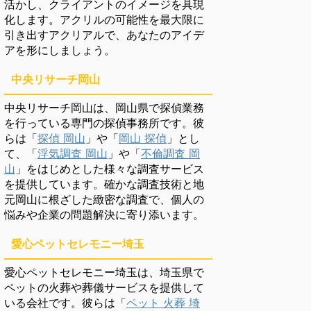
活かし、クライアントのイメージを具現
化します。アクリルの可能性を最大限に
引き出すアクリアルで、あなたのアイデ
アを形にしましょう。
中央リサーチ岡山
中央リサーチ岡山は、岡山県で探偵業務
を行っている専門の探偵事務所です。彼
らは「
探偵 岡山
」や「
岡山 探偵
」とし
て、「
浮気調査 岡山
」や「
不倫調査 岡
山
」をはじめとした様々な調査サービス
を提供しています。確かな調査技術と地
元岡山に根ざした緻密な調査で、個人の
悩みや企業の問題解決に寄り添います。
愛心ペットセレモニー埼玉
愛心ペットセレモニー埼玉は、埼玉県で
ペットの火葬や葬儀サービスを提供して
いる会社です。彼らは「
ペット 火葬 埼