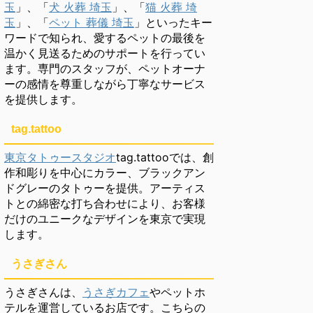
玉
」、「
犬 火葬 埼玉
」、「
猫 火葬 埼
玉
」、「
ペット 葬儀 埼玉
」といったキー
ワードで知られ、愛するペットの最後を
温かく見送るためのサポートを行ってい
ます。専門のスタッフが、ペットオーナ
ーの感情を尊重しながら丁寧なサービス
を提供します。
tag.tattoo
東京タトゥースタジオ
tag.tattooでは、創
作和彫りを中心にカラー、ブラックアン
ドグレーのタトゥーを提供。アーティス
トとの綿密な打ち合わせにより、お客様
だけのユニークなデザインを東京で実現
します。
うさぎさん
うさぎさんは、
うさぎカフェ
やペットホ
テルを運営しているお店です。こちらの