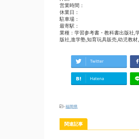
営業時間：
休業日：
駐車場：
最寄駅：
業種：学習参考書・教科書出版社,学
版社,進学塾,知育玩具販売,幼児教材
Twitter
Hatena
-
福岡県
関連記事