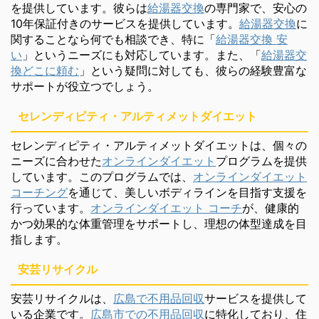
を提供しています。彼らは
給湯器交換
の専門家で、安心の
10年保証付きのサービスを提供しています。
給湯器交換
に
関することなら何でも相談でき、特に「
給湯器交換 安
い
」というニーズにも対応しています。また、「
給湯器交
換どこに頼む
」という疑問に対しても、彼らの経験豊富な
サポートが役立つでしょう。
セレンディピティ・アルティメットダイエット
セレンディピティ・アルティメットダイエットは、個々の
ニーズに合わせた
オンラインダイエット
プログラムを提供
しています。このプログラムでは、
オンラインダイエット
コーチング
を通じて、美しいボディラインを目指す支援を
行っています。
オンラインダイエット コーチ
が、健康的
かつ効果的な体重管理をサポートし、理想の体型達成を目
指します。
安芸リサイクル
安芸リサイクルは、
広島で不用品回収
サービスを提供して
いる企業です。
広島市での不用品回収
に特化しており、住