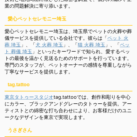
業の問題解決に寄り添います。
愛心ペットセレモニー埼玉
愛心ペットセレモニー埼玉は、埼玉県でペットの火葬や葬
儀サービスを提供している会社です。彼らは「
ペット 火
葬 埼玉
」、「
犬 火葬 埼玉
」、「
猫 火葬 埼玉
」、「
ペッ
ト 葬儀 埼玉
」といったキーワードで知られ、愛するペッ
トの最後を温かく見送るためのサポートを行っています。
専門のスタッフが、ペットオーナーの感情を尊重しながら
丁寧なサービスを提供します。
tag.tattoo
東京タトゥースタジオ
tag.tattooでは、創作和彫りを中心
にカラー、ブラックアンドグレーのタトゥーを提供。アー
ティストとの綿密な打ち合わせにより、お客様だけのユニ
ークなデザインを東京で実現します。
うさぎさん