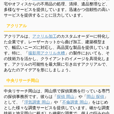
宅やオフィスからの不用品の処理、清掃、遺品整理など、
多様なサービスを提供しています。迅速かつ信頼性の高い
サービスを提供することに注力しています。
アクリアル
アクリアルは、
アクリル加工
のカスタムオーダーに特化し
た企業です。レーザーカットから曲げ加工、建築模型ま
で、幅広いニーズに対応し、高品質な製品を提供していま
す。特に、「
撮影用アクリル水槽
」の製作においても、そ
の技術力を活かし、クライアントのイメージを具現化しま
す。アクリルの可能性を最大限に引き出すアクリアルで、
あなたのアイデアを形にしましょう。
中央リサーチ岡山
中央リサーチ岡山は、岡山県で探偵業務を行っている専門
の探偵事務所です。彼らは「
探偵 岡山
」や「
岡山 探偵
」
として、「
浮気調査 岡山
」や「
不倫調査 岡山
」をはじめ
とした様々な調査サービスを提供しています。確かな調査
技術と地元岡山に根ざした緻密な調査で、個人の悩みや企