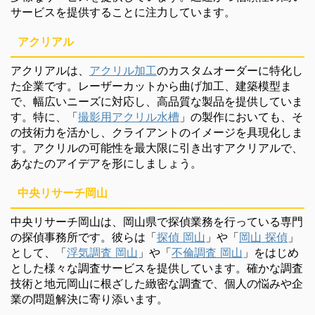
サービスを提供することに注力しています。
アクリアル
アクリアルは、
アクリル加工
のカスタムオーダーに特化し
た企業です。レーザーカットから曲げ加工、建築模型ま
で、幅広いニーズに対応し、高品質な製品を提供していま
す。特に、「
撮影用アクリル水槽
」の製作においても、そ
の技術力を活かし、クライアントのイメージを具現化しま
す。アクリルの可能性を最大限に引き出すアクリアルで、
あなたのアイデアを形にしましょう。
中央リサーチ岡山
中央リサーチ岡山は、岡山県で探偵業務を行っている専門
の探偵事務所です。彼らは「
探偵 岡山
」や「
岡山 探偵
」
として、「
浮気調査 岡山
」や「
不倫調査 岡山
」をはじめ
とした様々な調査サービスを提供しています。確かな調査
技術と地元岡山に根ざした緻密な調査で、個人の悩みや企
業の問題解決に寄り添います。