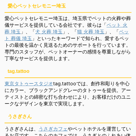
愛心ペットセレモニー埼玉
愛心ペットセレモニー埼玉は、埼玉県でペットの火葬や葬
儀サービスを提供している会社です。彼らは「
ペット 火
葬 埼玉
」、「
犬 火葬 埼玉
」、「
猫 火葬 埼玉
」、「
ペッ
ト 葬儀 埼玉
」といったキーワードで知られ、愛するペッ
トの最後を温かく見送るためのサポートを行っています。
専門のスタッフが、ペットオーナーの感情を尊重しながら
丁寧なサービスを提供します。
tag.tattoo
東京タトゥースタジオ
tag.tattooでは、創作和彫りを中心
にカラー、ブラックアンドグレーのタトゥーを提供。アー
ティストとの綿密な打ち合わせにより、お客様だけのユニ
ークなデザインを東京で実現します。
うさぎさん
うさぎさんは、
うさぎカフェ
やペットホテルを運営してい
るお店です。こちらのカフェでは、うさぎとのふれあい体