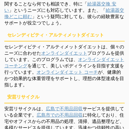
関することなら何でも相談でき、特に「
給湯器交換 安
い
」というニーズにも対応しています。また、「
給湯器交
換どこに頼む
」という疑問に対しても、彼らの経験豊富な
サポートが役立つでしょう。
セレンディピティ・アルティメットダイエット
セレンディピティ・アルティメットダイエットは、個々の
ニーズに合わせた
オンラインダイエット
プログラムを提供
しています。このプログラムでは、
オンラインダイエット
コーチング
を通じて、美しいボディラインを目指す支援を
行っています。
オンラインダイエット コーチ
が、健康的
かつ効果的な体重管理をサポートし、理想の体型達成を目
指します。
安芸リサイクル
安芸リサイクルは、
広島で不用品回収
サービスを提供して
いる企業です。
広島市での不用品回収
に特化しており、住
宅やオフィスからの不用品の処理、清掃、遺品整理など、
多様なサービスを提供しています。迅速かつ信頼性の高い