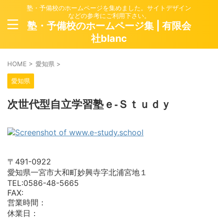
塾・予備校のホームページを集めました。サイトデザイン
などの参考にご利用下さい。
塾・予備校のホームページ集 | 有限会
社blanc
HOME
>
愛知県
>
愛知県
次世代型自立学習塾ｅ‐Ｓｔｕｄｙ
〒491-0922
愛知県一宮市大和町妙興寺字北浦宮地１
TEL:0586-48-5665
FAX:
営業時間：
休業日：