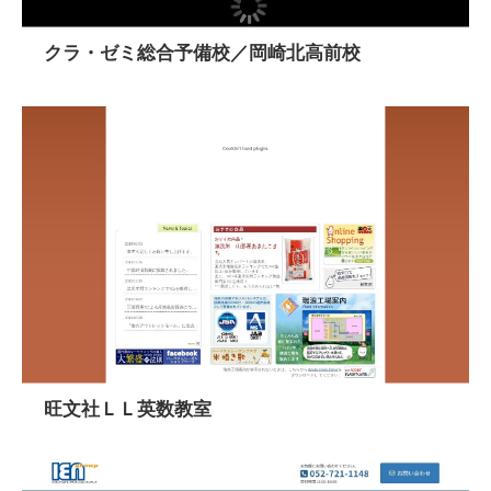
クラ・ゼミ総合予備校／岡崎北高前校
旺文社ＬＬ英数教室