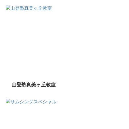
山登塾真美ヶ丘教室