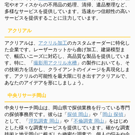
宅やオフィスからの不用品の処理、清掃、遺品整理など、
多様なサービスを提供しています。迅速かつ信頼性の高い
サービスを提供することに注力しています。
アクリアル
アクリアルは、
アクリル加工
のカスタムオーダーに特化し
た企業です。レーザーカットから曲げ加工、建築模型ま
で、幅広いニーズに対応し、高品質な製品を提供していま
す。特に、「
撮影用アクリル水槽
」の製作においても、そ
の技術力を活かし、クライアントのイメージを具現化しま
す。アクリルの可能性を最大限に引き出すアクリアルで、
あなたのアイデアを形にしましょう。
中央リサーチ岡山
中央リサーチ岡山は、岡山県で探偵業務を行っている専門
の探偵事務所です。彼らは「
探偵 岡山
」や「
岡山 探偵
」
として、「
浮気調査 岡山
」や「
不倫調査 岡山
」をはじめ
とした様々な調査サービスを提供しています。確かな調査
技術と地元岡山に根ざした緻密な調査で、個人の悩みや企