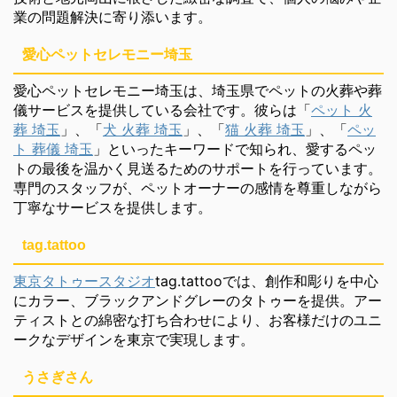
業の問題解決に寄り添います。
愛心ペットセレモニー埼玉
愛心ペットセレモニー埼玉は、埼玉県でペットの火葬や葬
儀サービスを提供している会社です。彼らは「
ペット 火
葬 埼玉
」、「
犬 火葬 埼玉
」、「
猫 火葬 埼玉
」、「
ペッ
ト 葬儀 埼玉
」といったキーワードで知られ、愛するペッ
トの最後を温かく見送るためのサポートを行っています。
専門のスタッフが、ペットオーナーの感情を尊重しながら
丁寧なサービスを提供します。
tag.tattoo
東京タトゥースタジオ
tag.tattooでは、創作和彫りを中心
にカラー、ブラックアンドグレーのタトゥーを提供。アー
ティストとの綿密な打ち合わせにより、お客様だけのユニ
ークなデザインを東京で実現します。
うさぎさん