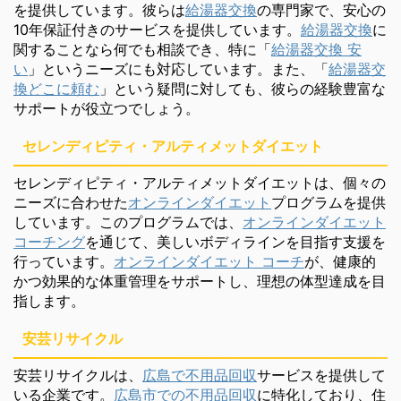
を提供しています。彼らは
給湯器交換
の専門家で、安心の
10年保証付きのサービスを提供しています。
給湯器交換
に
関することなら何でも相談でき、特に「
給湯器交換 安
い
」というニーズにも対応しています。また、「
給湯器交
換どこに頼む
」という疑問に対しても、彼らの経験豊富な
サポートが役立つでしょう。
セレンディピティ・アルティメットダイエット
セレンディピティ・アルティメットダイエットは、個々の
ニーズに合わせた
オンラインダイエット
プログラムを提供
しています。このプログラムでは、
オンラインダイエット
コーチング
を通じて、美しいボディラインを目指す支援を
行っています。
オンラインダイエット コーチ
が、健康的
かつ効果的な体重管理をサポートし、理想の体型達成を目
指します。
安芸リサイクル
安芸リサイクルは、
広島で不用品回収
サービスを提供して
いる企業です。
広島市での不用品回収
に特化しており、住