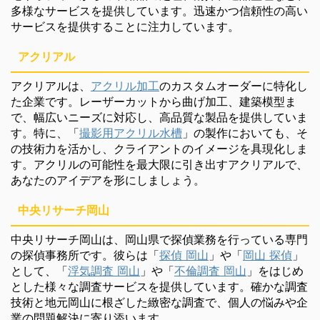
多様なサービスを提供しています。迅速かつ信頼性の高い
サービスを提供することに注力しています。
アクリアル
アクリアルは、
アクリル加工
のカスタムオーダーに特化し
た企業です。レーザーカットから曲げ加工、建築模型ま
で、幅広いニーズに対応し、高品質な製品を提供していま
す。特に、「
撮影用アクリル水槽
」の製作においても、そ
の技術力を活かし、クライアントのイメージを具現化しま
す。アクリルの可能性を最大限に引き出すアクリアルで、
あなたのアイデアを形にしましょう。
中央リサーチ岡山
中央リサーチ岡山は、岡山県で探偵業務を行っている専門
の探偵事務所です。彼らは「
探偵 岡山
」や「
岡山 探偵
」
として、「
浮気調査 岡山
」や「
不倫調査 岡山
」をはじめ
とした様々な調査サービスを提供しています。確かな調査
技術と地元岡山に根ざした緻密な調査で、個人の悩みや企
業の問題解決に寄り添います。