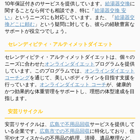
10年保証付きのサービスを提供しています。
給湯器交換
に
関することなら何でも相談でき、特に「
給湯器交換 安
い
」というニーズにも対応しています。また、「
給湯器交
換どこに頼む
」という疑問に対しても、彼らの経験豊富な
サポートが役立つでしょう。
セレンディピティ・アルティメットダイエット
セレンディピティ・アルティメットダイエットは、個々の
ニーズに合わせた
オンラインダイエット
プログラムを提供
しています。このプログラムでは、
オンラインダイエット
コーチング
を通じて、美しいボディラインを目指す支援を
行っています。
オンラインダイエット コーチ
が、健康的
かつ効果的な体重管理をサポートし、理想の体型達成を目
指します。
安芸リサイクル
安芸リサイクルは、
広島で不用品回収
サービスを提供して
いる企業です。
広島市での不用品回収
に特化しており、住
宅やオフィスからの不用品の処理、清掃、遺品整理など、