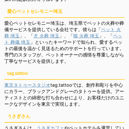
愛心ペットセレモニー埼玉
愛心ペットセレモニー埼玉は、埼玉県でペットの火葬や葬
儀サービスを提供している会社です。彼らは「
ペット 火
葬 埼玉
」、「
犬 火葬 埼玉
」、「
猫 火葬 埼玉
」、「
ペッ
ト 葬儀 埼玉
」といったキーワードで知られ、愛するペッ
トの最後を温かく見送るためのサポートを行っています。
専門のスタッフが、ペットオーナーの感情を尊重しながら
丁寧なサービスを提供します。
tag.tattoo
東京タトゥースタジオ
tag.tattooでは、創作和彫りを中心
にカラー、ブラックアンドグレーのタトゥーを提供。アー
ティストとの綿密な打ち合わせにより、お客様だけのユニ
ークなデザインを東京で実現します。
うさぎさん
うさぎさんは、
うさぎカフェ
やペットホテルを運営してい