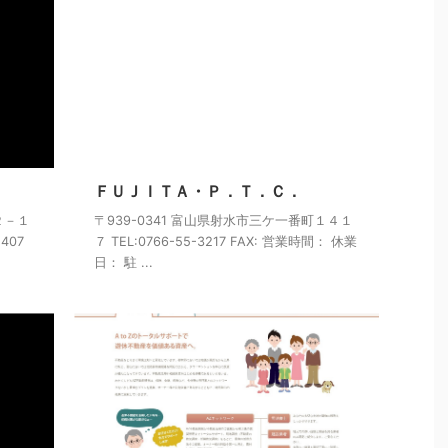
ＦＵＪＩＴＡ・Ｐ．Ｔ．Ｃ．
２－１
〒939-0341 富山県射水市三ケ一番町１４１
2407
７ TEL:0766-55-3217 FAX: 営業時間： 休業
日： 駐 ...