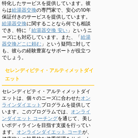
特化したサービスを提供しています。彼
らは
給湯器交換
の専門家で、安心の10年
保証付きのサービスを提供しています。
給湯器交換
に関することなら何でも相談
でき、特に「
給湯器交換 安い
」というニ
ーズにも対応しています。また、「
給湯
器交換どこに頼む
」という疑問に対して
も、彼らの経験豊富なサポートが役立つ
でしょう。
セレンディピティ・アルティメットダイ
エット
セレンディピティ・アルティメットダイ
エットは、個々のニーズに合わせた
オン
ラインダイエット
プログラムを提供して
います。このプログラムでは、
オンライ
ンダイエット コーチング
を通じて、美し
いボディラインを目指す支援を行ってい
ます。
オンラインダイエット コーチ
が、