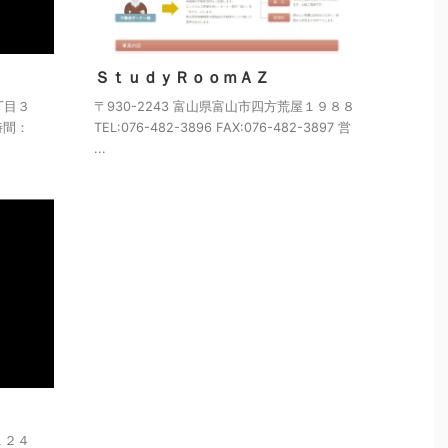
ＳｔｕｄｙＲｏｏｍＡＺ
丁目３
〒930-2243 富山県富山市四方荒屋１９８８
業時間：
TEL:076-482-3896 FAX:076-482-3897 営
...
１２４