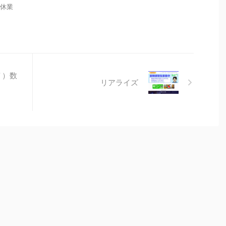
： 休業
Ｙ）数
リアライズ