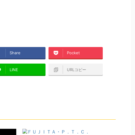
Share
Pocket
LINE
URLコピー