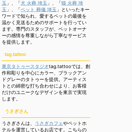
玉
」、「
犬 火葬 埼玉
」、「
猫 火葬 埼
玉
」、「
ペット 葬儀 埼玉
」といったキー
ワードで知られ、愛するペットの最後を
温かく見送るためのサポートを行ってい
ます。専門のスタッフが、ペットオーナ
ーの感情を尊重しながら丁寧なサービス
を提供します。
tag.tattoo
東京タトゥースタジオ
tag.tattooでは、創
作和彫りを中心にカラー、ブラックアン
ドグレーのタトゥーを提供。アーティス
トとの綿密な打ち合わせにより、お客様
だけのユニークなデザインを東京で実現
します。
うさぎさん
うさぎさんは、
うさぎカフェ
やペットホ
テルを運営しているお店です。こちらの