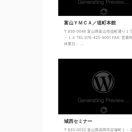
富山ＹＭＣＡ／堤町本館
〒930-0046 富山県富山市堤町通り１
－１４ TEL:076-425-9001 FAX: 営
休業日： ...
城西セミナー
〒933-0032 富山県高岡市定塚町１－