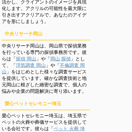
活かし、クライアントのイメージを具現
化します。アクリルの可能性を最大限に
引き出すアクリアルで、あなたのアイデ
アを形にしましょう。
中央リサーチ岡山
中央リサーチ岡山は、岡山県で探偵業務
を行っている専門の探偵事務所です。彼
らは「
探偵 岡山
」や「
岡山 探偵
」とし
て、「
浮気調査 岡山
」や「
不倫調査 岡
山
」をはじめとした様々な調査サービス
を提供しています。確かな調査技術と地
元岡山に根ざした緻密な調査で、個人の
悩みや企業の問題解決に寄り添います。
愛心ペットセレモニー埼玉
愛心ペットセレモニー埼玉は、埼玉県で
ペットの火葬や葬儀サービスを提供して
いる会社です。彼らは「
ペット 火葬 埼