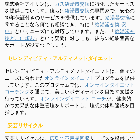
株式会社アイリンは、
ガス給湯器交換
に特化したサービス
を提供しています。彼らは
給湯器交換
の専門家で、安心の
10年保証付きのサービスを提供しています。
給湯器交換
に
関することなら何でも相談でき、特に「
給湯器交換 安
い
」というニーズにも対応しています。また、「
給湯器交
換どこに頼む
」という疑問に対しても、彼らの経験豊富な
サポートが役立つでしょう。
セレンディピティ・アルティメットダイエット
セレンディピティ・アルティメットダイエットは、個々の
ニーズに合わせた
オンラインダイエット
プログラムを提供
しています。このプログラムでは、
オンラインダイエット
コーチング
を通じて、美しいボディラインを目指す支援を
行っています。
オンラインダイエット コーチ
が、健康的
かつ効果的な体重管理をサポートし、理想の体型達成を目
指します。
安芸リサイクル
安芸リサイクルは、
広島で不用品回収
サービスを提供して