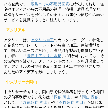
いる企業です。
広島市での不用品回収
に特化しており、住
宅やオフィスからの不用品の処理、清掃、遺品整理など、
多様なサービスを提供しています。迅速かつ信頼性の高い
サービスを提供することに注力しています。
アクリアル
アクリアルは、
アクリル加工
のカスタムオーダーに特化し
た企業です。レーザーカットから曲げ加工、建築模型ま
で、幅広いニーズに対応し、高品質な製品を提供していま
す。特に、「
撮影用アクリル水槽
」の製作においても、そ
の技術力を活かし、クライアントのイメージを具現化しま
す。アクリルの可能性を最大限に引き出すアクリアルで、
あなたのアイデアを形にしましょう。
中央リサーチ岡山
中央リサーチ岡山は、岡山県で探偵業務を行っている専門
の探偵事務所です。彼らは「
探偵 岡山
」や「
岡山 探偵
」
として、「
浮気調査 岡山
」や「
不倫調査 岡山
」をはじめ
とした様々な調査サービスを提供しています。確かな調査