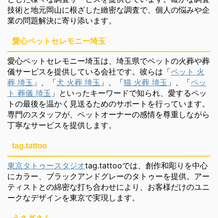
技術と地元岡山に根ざした緻密な調査で、個人の悩みや企
業の問題解決に寄り添います。
愛心ペットセレモニー埼玉
愛心ペットセレモニー埼玉は、埼玉県でペットの火葬や葬
儀サービスを提供している会社です。彼らは「
ペット 火
葬 埼玉
」、「
犬 火葬 埼玉
」、「
猫 火葬 埼玉
」、「
ペッ
ト 葬儀 埼玉
」といったキーワードで知られ、愛するペッ
トの最後を温かく見送るためのサポートを行っています。
専門のスタッフが、ペットオーナーの感情を尊重しながら
丁寧なサービスを提供します。
tag.tattoo
東京タトゥースタジオ
tag.tattooでは、創作和彫りを中心
にカラー、ブラックアンドグレーのタトゥーを提供。アー
ティストとの綿密な打ち合わせにより、お客様だけのユニ
ークなデザインを東京で実現します。