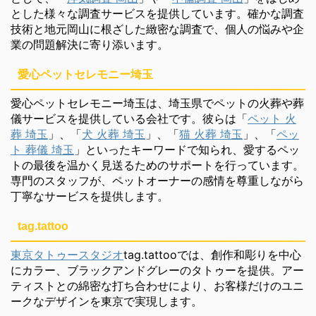
とした様々な調査サービスを提供しています。確かな調査
技術と地元岡山に根ざした緻密な調査で、個人の悩みや企
業の問題解決に寄り添います。
愛心ペットセレモニー埼玉
愛心ペットセレモニー埼玉は、埼玉県でペットの火葬や葬
儀サービスを提供している会社です。彼らは「
ペット 火
葬 埼玉
」、「
犬 火葬 埼玉
」、「
猫 火葬 埼玉
」、「
ペッ
ト 葬儀 埼玉
」といったキーワードで知られ、愛するペッ
トの最後を温かく見送るためのサポートを行っています。
専門のスタッフが、ペットオーナーの感情を尊重しながら
丁寧なサービスを提供します。
tag.tattoo
東京タトゥースタジオ
tag.tattooでは、創作和彫りを中心
にカラー、ブラックアンドグレーのタトゥーを提供。アー
ティストとの綿密な打ち合わせにより、お客様だけのユニ
ークなデザインを東京で実現します。