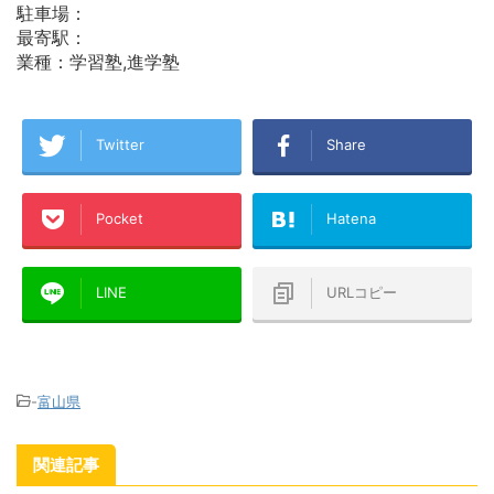
駐車場：
最寄駅：
業種：学習塾,進学塾
Twitter
Share
Pocket
Hatena
LINE
URLコピー
-
富山県
関連記事