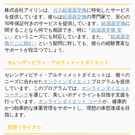
株式会社アイリンは、
ガス給湯器交換
に特化したサービス
を提供しています。彼らは
給湯器交換
の専門家で、安心の
10年保証付きのサービスを提供しています。
給湯器交換
に
関することなら何でも相談でき、特に「
給湯器交換 安
い
」というニーズにも対応しています。また、「
給湯器交
換どこに頼む
」という疑問に対しても、彼らの経験豊富な
サポートが役立つでしょう。
セレンディピティ・アルティメットダイエット
セレンディピティ・アルティメットダイエットは、個々の
ニーズに合わせた
オンラインダイエット
プログラムを提供
しています。このプログラムでは、
オンラインダイエット
コーチング
を通じて、美しいボディラインを目指す支援を
行っています。
オンラインダイエット コーチ
が、健康的
かつ効果的な体重管理をサポートし、理想の体型達成を目
指します。
安芸リサイクル