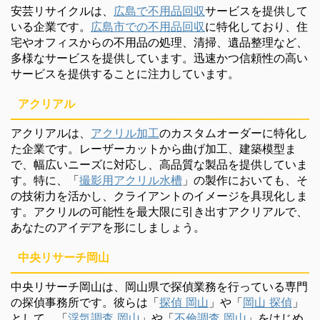
安芸リサイクルは、
広島で不用品回収
サービスを提供して
いる企業です。
広島市での不用品回収
に特化しており、住
宅やオフィスからの不用品の処理、清掃、遺品整理など、
多様なサービスを提供しています。迅速かつ信頼性の高い
サービスを提供することに注力しています。
アクリアル
アクリアルは、
アクリル加工
のカスタムオーダーに特化し
た企業です。レーザーカットから曲げ加工、建築模型ま
で、幅広いニーズに対応し、高品質な製品を提供していま
す。特に、「
撮影用アクリル水槽
」の製作においても、そ
の技術力を活かし、クライアントのイメージを具現化しま
す。アクリルの可能性を最大限に引き出すアクリアルで、
あなたのアイデアを形にしましょう。
中央リサーチ岡山
中央リサーチ岡山は、岡山県で探偵業務を行っている専門
の探偵事務所です。彼らは「
探偵 岡山
」や「
岡山 探偵
」
として、「
浮気調査 岡山
」や「
不倫調査 岡山
」をはじめ