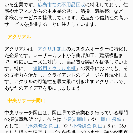
いる企業です。
広島市での不用品回収
に特化しており、住
宅やオフィスからの不用品の処理、清掃、遺品整理など、
多様なサービスを提供しています。迅速かつ信頼性の高い
サービスを提供することに注力しています。
アクリアル
アクリアルは、
アクリル加工
のカスタムオーダーに特化し
た企業です。レーザーカットから曲げ加工、建築模型ま
で、幅広いニーズに対応し、高品質な製品を提供していま
す。特に、「
撮影用アクリル水槽
」の製作においても、そ
の技術力を活かし、クライアントのイメージを具現化しま
す。アクリルの可能性を最大限に引き出すアクリアルで、
あなたのアイデアを形にしましょう。
中央リサーチ岡山
中央リサーチ岡山は、岡山県で探偵業務を行っている専門
の探偵事務所です。彼らは「
探偵 岡山
」や「
岡山 探偵
」
として、「
浮気調査 岡山
」や「
不倫調査 岡山
」をはじめ
とした様々な調査サービスを提供しています。確かな調査