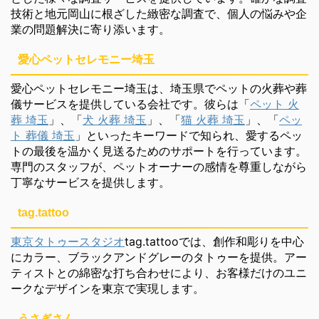
技術と地元岡山に根ざした緻密な調査で、個人の悩みや企
業の問題解決に寄り添います。
愛心ペットセレモニー埼玉
愛心ペットセレモニー埼玉は、埼玉県でペットの火葬や葬
儀サービスを提供している会社です。彼らは「
ペット 火
葬 埼玉
」、「
犬 火葬 埼玉
」、「
猫 火葬 埼玉
」、「
ペッ
ト 葬儀 埼玉
」といったキーワードで知られ、愛するペッ
トの最後を温かく見送るためのサポートを行っています。
専門のスタッフが、ペットオーナーの感情を尊重しながら
丁寧なサービスを提供します。
tag.tattoo
東京タトゥースタジオ
tag.tattooでは、創作和彫りを中心
にカラー、ブラックアンドグレーのタトゥーを提供。アー
ティストとの綿密な打ち合わせにより、お客様だけのユニ
ークなデザインを東京で実現します。
うさぎさん