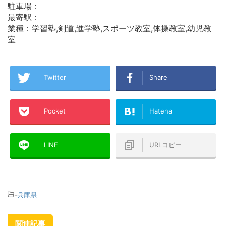
駐車場：
最寄駅：
業種：学習塾,剣道,進学塾,スポーツ教室,体操教室,幼児教
室
Twitter
Share
Pocket
Hatena
LINE
URLコピー
-
兵庫県
関連記事