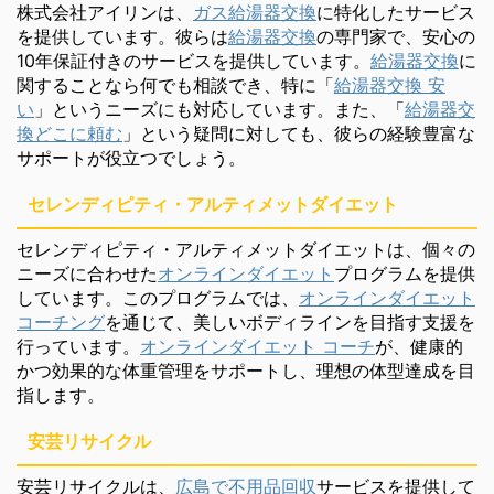
株式会社アイリンは、
ガス給湯器交換
に特化したサービス
を提供しています。彼らは
給湯器交換
の専門家で、安心の
10年保証付きのサービスを提供しています。
給湯器交換
に
関することなら何でも相談でき、特に「
給湯器交換 安
い
」というニーズにも対応しています。また、「
給湯器交
換どこに頼む
」という疑問に対しても、彼らの経験豊富な
サポートが役立つでしょう。
セレンディピティ・アルティメットダイエット
セレンディピティ・アルティメットダイエットは、個々の
ニーズに合わせた
オンラインダイエット
プログラムを提供
しています。このプログラムでは、
オンラインダイエット
コーチング
を通じて、美しいボディラインを目指す支援を
行っています。
オンラインダイエット コーチ
が、健康的
かつ効果的な体重管理をサポートし、理想の体型達成を目
指します。
安芸リサイクル
安芸リサイクルは、
広島で不用品回収
サービスを提供して