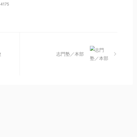
-4175
校
志門塾／本部