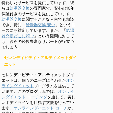
特化したサービスを提供しています。彼
らは
給湯器交換
の専門家で、安心の10年
保証付きのサービスを提供しています。
給湯器交換
に関することなら何でも相談
でき、特に「
給湯器交換 安い
」というニ
ーズにも対応しています。また、「
給湯
器交換どこに頼む
」という疑問に対して
も、彼らの経験豊富なサポートが役立つ
でしょう。
セレンディピティ・アルティメットダイ
エット
セレンディピティ・アルティメットダイ
エットは、個々のニーズに合わせた
オン
ラインダイエット
プログラムを提供して
います。このプログラムでは、
オンライ
ンダイエット コーチング
を通じて、美し
いボディラインを目指す支援を行ってい
ます。
オンラインダイエット コーチ
が、