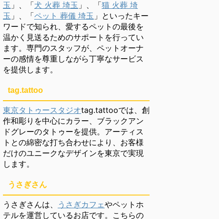
玉
」、「
犬 火葬 埼玉
」、「
猫 火葬 埼
玉
」、「
ペット 葬儀 埼玉
」といったキー
ワードで知られ、愛するペットの最後を
温かく見送るためのサポートを行ってい
ます。専門のスタッフが、ペットオーナ
ーの感情を尊重しながら丁寧なサービス
を提供します。
tag.tattoo
東京タトゥースタジオ
tag.tattooでは、創
作和彫りを中心にカラー、ブラックアン
ドグレーのタトゥーを提供。アーティス
トとの綿密な打ち合わせにより、お客様
だけのユニークなデザインを東京で実現
します。
うさぎさん
うさぎさんは、
うさぎカフェ
やペットホ
テルを運営しているお店です。こちらの