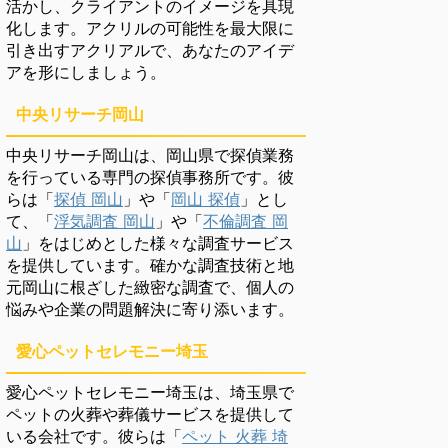
活かし、クライアントのイメージを具現
化します。アクリルの可能性を最大限に
引き出すアクリアルで、あなたのアイデ
アを形にしましょう。
中央リサーチ岡山
中央リサーチ岡山は、岡山県で探偵業務
を行っている専門の探偵事務所です。彼
らは「
探偵 岡山
」や「
岡山 探偵
」とし
て、「
浮気調査 岡山
」や「
不倫調査 岡
山
」をはじめとした様々な調査サービス
を提供しています。確かな調査技術と地
元岡山に根ざした緻密な調査で、個人の
悩みや企業の問題解決に寄り添います。
愛心ペットセレモニー埼玉
愛心ペットセレモニー埼玉は、埼玉県で
ペットの火葬や葬儀サービスを提供して
いる会社です。彼らは「
ペット 火葬 埼