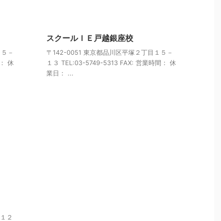
スクールＩＥ戸越銀座校
目５－
〒142-0051 東京都品川区平塚２丁目１５－
間： 休
１３ TEL:03-5749-5313 FAX: 営業時間： 休
業日： ...
目１２