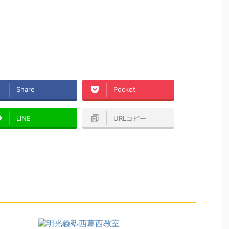
Share
Pocket
LINE
URLコピー