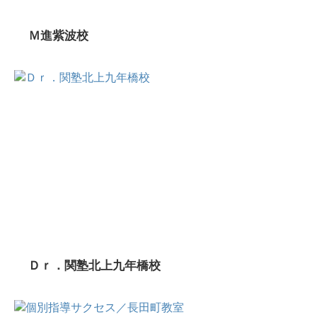
Ｍ進紫波校
Ｄｒ．関塾北上九年橋校