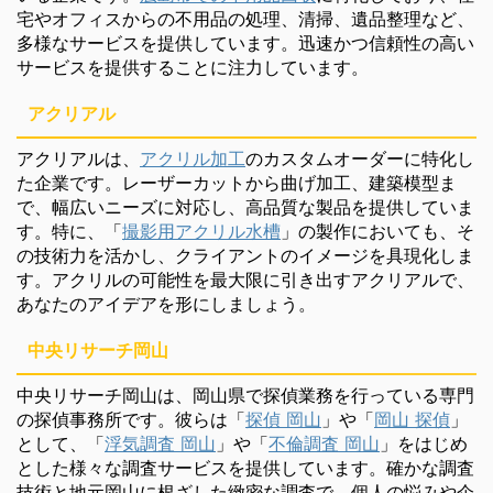
宅やオフィスからの不用品の処理、清掃、遺品整理など、
多様なサービスを提供しています。迅速かつ信頼性の高い
サービスを提供することに注力しています。
アクリアル
アクリアルは、
アクリル加工
のカスタムオーダーに特化し
た企業です。レーザーカットから曲げ加工、建築模型ま
で、幅広いニーズに対応し、高品質な製品を提供していま
す。特に、「
撮影用アクリル水槽
」の製作においても、そ
の技術力を活かし、クライアントのイメージを具現化しま
す。アクリルの可能性を最大限に引き出すアクリアルで、
あなたのアイデアを形にしましょう。
中央リサーチ岡山
中央リサーチ岡山は、岡山県で探偵業務を行っている専門
の探偵事務所です。彼らは「
探偵 岡山
」や「
岡山 探偵
」
として、「
浮気調査 岡山
」や「
不倫調査 岡山
」をはじめ
とした様々な調査サービスを提供しています。確かな調査
技術と地元岡山に根ざした緻密な調査で、個人の悩みや企