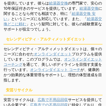
を提供しています。彼らは
給湯器交換
の専門家で、安心の
10年保証付きのサービスを提供しています。
給湯器交換
に
関することなら何でも相談でき、特に「
給湯器交換 安
い
」というニーズにも対応しています。また、「
給湯器交
換どこに頼む
」という疑問に対しても、彼らの経験豊富な
サポートが役立つでしょう。
セレンディピティ・アルティメットダイエット
セレンディピティ・アルティメットダイエットは、個々の
ニーズに合わせた
オンラインダイエット
プログラムを提供
しています。このプログラムでは、
オンラインダイエット
コーチング
を通じて、美しいボディラインを目指す支援を
行っています。
オンラインダイエット コーチ
が、健康的
かつ効果的な体重管理をサポートし、理想の体型達成を目
指します。
安芸リサイクル
安芸リサイクルは、
広島で不用品回収
サービスを提供して
いる企業です。
広島市での不用品回収
に特化しており、住