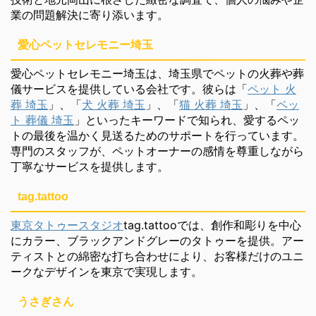
業の問題解決に寄り添います。
愛心ペットセレモニー埼玉
愛心ペットセレモニー埼玉は、埼玉県でペットの火葬や葬
儀サービスを提供している会社です。彼らは「
ペット 火
葬 埼玉
」、「
犬 火葬 埼玉
」、「
猫 火葬 埼玉
」、「
ペッ
ト 葬儀 埼玉
」といったキーワードで知られ、愛するペッ
トの最後を温かく見送るためのサポートを行っています。
専門のスタッフが、ペットオーナーの感情を尊重しながら
丁寧なサービスを提供します。
tag.tattoo
東京タトゥースタジオ
tag.tattooでは、創作和彫りを中心
にカラー、ブラックアンドグレーのタトゥーを提供。アー
ティストとの綿密な打ち合わせにより、お客様だけのユニ
ークなデザインを東京で実現します。
うさぎさん