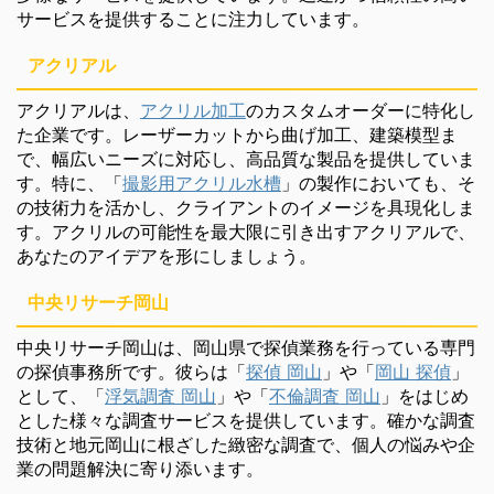
サービスを提供することに注力しています。
アクリアル
アクリアルは、
アクリル加工
のカスタムオーダーに特化し
た企業です。レーザーカットから曲げ加工、建築模型ま
で、幅広いニーズに対応し、高品質な製品を提供していま
す。特に、「
撮影用アクリル水槽
」の製作においても、そ
の技術力を活かし、クライアントのイメージを具現化しま
す。アクリルの可能性を最大限に引き出すアクリアルで、
あなたのアイデアを形にしましょう。
中央リサーチ岡山
中央リサーチ岡山は、岡山県で探偵業務を行っている専門
の探偵事務所です。彼らは「
探偵 岡山
」や「
岡山 探偵
」
として、「
浮気調査 岡山
」や「
不倫調査 岡山
」をはじめ
とした様々な調査サービスを提供しています。確かな調査
技術と地元岡山に根ざした緻密な調査で、個人の悩みや企
業の問題解決に寄り添います。