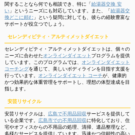
関することなら何でも相談でき、特に「
給湯器交換 安
い
」というニーズにも対応しています。また、「
給湯器交
換どこに頼む
」という疑問に対しても、彼らの経験豊富な
サポートが役立つでしょう。
セレンディピティ・アルティメットダイエット
セレンディピティ・アルティメットダイエットは、個々の
ニーズに合わせた
オンラインダイエット
プログラムを提供
しています。このプログラムでは、
オンラインダイエット
コーチング
を通じて、美しいボディラインを目指す支援を
行っています。
オンラインダイエット コーチ
が、健康的
かつ効果的な体重管理をサポートし、理想の体型達成を目
指します。
安芸リサイクル
安芸リサイクルは、
広島で不用品回収
サービスを提供して
いる企業です。
広島市での不用品回収
に特化しており、住
宅やオフィスからの不用品の処理、清掃、遺品整理など、
多様なサービスを提供しています。迅速かつ信頼性の高い