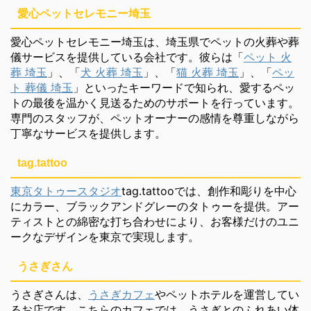
愛心ペットセレモニー埼玉
愛心ペットセレモニー埼玉は、埼玉県でペットの火葬や葬
儀サービスを提供している会社です。彼らは「
ペット 火
葬 埼玉
」、「
犬 火葬 埼玉
」、「
猫 火葬 埼玉
」、「
ペッ
ト 葬儀 埼玉
」といったキーワードで知られ、愛するペッ
トの最後を温かく見送るためのサポートを行っています。
専門のスタッフが、ペットオーナーの感情を尊重しながら
丁寧なサービスを提供します。
tag.tattoo
東京タトゥースタジオ
tag.tattooでは、創作和彫りを中心
にカラー、ブラックアンドグレーのタトゥーを提供。アー
ティストとの綿密な打ち合わせにより、お客様だけのユニ
ークなデザインを東京で実現します。
うさぎさん
うさぎさんは、
うさぎカフェ
やペットホテルを運営してい
るお店です。こちらのカフェでは、うさぎとのふれあい体