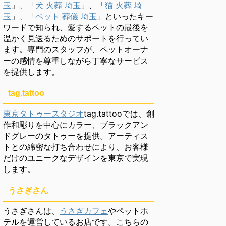
玉
」、「
犬 火葬 埼玉
」、「
猫 火葬 埼
玉
」、「
ペット 葬儀 埼玉
」といったキー
ワードで知られ、愛するペットの最後を
温かく見送るためのサポートを行ってい
ます。専門のスタッフが、ペットオーナ
ーの感情を尊重しながら丁寧なサービス
を提供します。
tag.tattoo
東京タトゥースタジオ
tag.tattooでは、創
作和彫りを中心にカラー、ブラックアン
ドグレーのタトゥーを提供。アーティス
トとの綿密な打ち合わせにより、お客様
だけのユニークなデザインを東京で実現
します。
うさぎさん
うさぎさんは、
うさぎカフェ
やペットホ
テルを運営しているお店です。こちらの