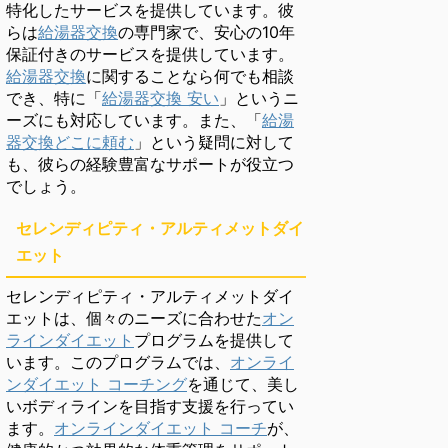
特化したサービスを提供しています。彼
らは
給湯器交換
の専門家で、安心の10年
保証付きのサービスを提供しています。
給湯器交換
に関することなら何でも相談
でき、特に「
給湯器交換 安い
」というニ
ーズにも対応しています。また、「
給湯
器交換どこに頼む
」という疑問に対して
も、彼らの経験豊富なサポートが役立つ
でしょう。
セレンディピティ・アルティメットダイ
エット
セレンディピティ・アルティメットダイ
エットは、個々のニーズに合わせた
オン
ラインダイエット
プログラムを提供して
います。このプログラムでは、
オンライ
ンダイエット コーチング
を通じて、美し
いボディラインを目指す支援を行ってい
ます。
オンラインダイエット コーチ
が、