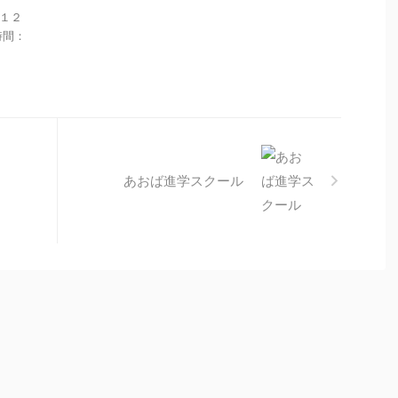
目１２
業時間：
あおば進学スクール