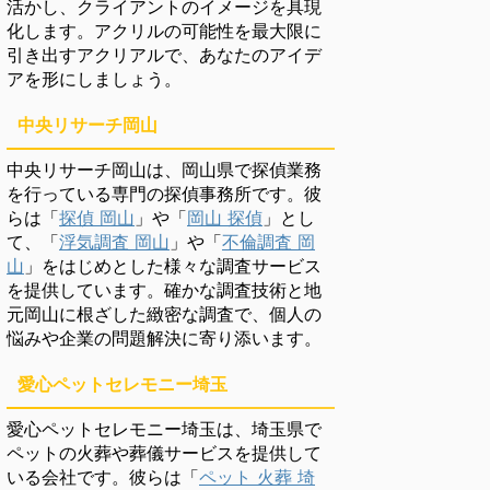
活かし、クライアントのイメージを具現
化します。アクリルの可能性を最大限に
引き出すアクリアルで、あなたのアイデ
アを形にしましょう。
中央リサーチ岡山
中央リサーチ岡山は、岡山県で探偵業務
を行っている専門の探偵事務所です。彼
らは「
探偵 岡山
」や「
岡山 探偵
」とし
て、「
浮気調査 岡山
」や「
不倫調査 岡
山
」をはじめとした様々な調査サービス
を提供しています。確かな調査技術と地
元岡山に根ざした緻密な調査で、個人の
悩みや企業の問題解決に寄り添います。
愛心ペットセレモニー埼玉
愛心ペットセレモニー埼玉は、埼玉県で
ペットの火葬や葬儀サービスを提供して
いる会社です。彼らは「
ペット 火葬 埼