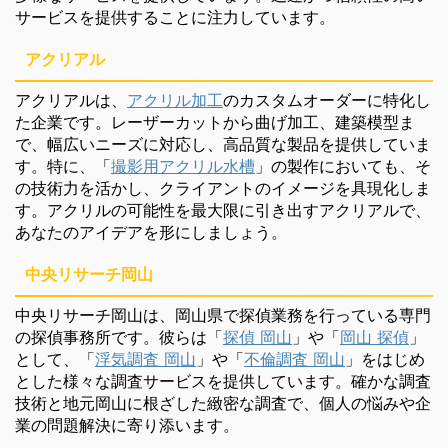
サービスを提供することに注力しています。
アクリアル
アクリアルは、
アクリル加工
のカスタムオーダーに特化し
た企業です。レーザーカットから曲げ加工、建築模型ま
で、幅広いニーズに対応し、高品質な製品を提供していま
す。特に、「
撮影用アクリル水槽
」の製作においても、そ
の技術力を活かし、クライアントのイメージを具現化しま
す。アクリルの可能性を最大限に引き出すアクリアルで、
あなたのアイデアを形にしましょう。
中央リサーチ岡山
中央リサーチ岡山は、岡山県で探偵業務を行っている専門
の探偵事務所です。彼らは「
探偵 岡山
」や「
岡山 探偵
」
として、「
浮気調査 岡山
」や「
不倫調査 岡山
」をはじめ
とした様々な調査サービスを提供しています。確かな調査
技術と地元岡山に根ざした緻密な調査で、個人の悩みや企
業の問題解決に寄り添います。