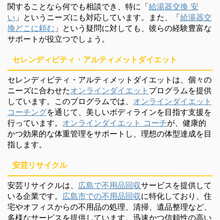
関することなら何でも相談でき、特に「
給湯器交換 安
い
」というニーズにも対応しています。また、「
給湯器交
換どこに頼む
」という疑問に対しても、彼らの経験豊富な
サポートが役立つでしょう。
セレンディピティ・アルティメットダイエット
セレンディピティ・アルティメットダイエットは、個々の
ニーズに合わせた
オンラインダイエット
プログラムを提供
しています。このプログラムでは、
オンラインダイエット
コーチング
を通じて、美しいボディラインを目指す支援を
行っています。
オンラインダイエット コーチ
が、健康的
かつ効果的な体重管理をサポートし、理想の体型達成を目
指します。
安芸リサイクル
安芸リサイクルは、
広島で不用品回収
サービスを提供して
いる企業です。
広島市での不用品回収
に特化しており、住
宅やオフィスからの不用品の処理、清掃、遺品整理など、
多様なサービスを提供しています。迅速かつ信頼性の高い