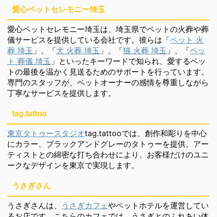
愛心ペットセレモニー埼玉
愛心ペットセレモニー埼玉は、埼玉県でペットの火葬や葬
儀サービスを提供している会社です。彼らは「
ペット 火
葬 埼玉
」、「
犬 火葬 埼玉
」、「
猫 火葬 埼玉
」、「
ペッ
ト 葬儀 埼玉
」といったキーワードで知られ、愛するペッ
トの最後を温かく見送るためのサポートを行っています。
専門のスタッフが、ペットオーナーの感情を尊重しながら
丁寧なサービスを提供します。
tag.tattoo
東京タトゥースタジオ
tag.tattooでは、創作和彫りを中心
にカラー、ブラックアンドグレーのタトゥーを提供。アー
ティストとの綿密な打ち合わせにより、お客様だけのユニ
ークなデザインを東京で実現します。
うさぎさん
うさぎさんは、
うさぎカフェ
やペットホテルを運営してい
るお店です。こちらのカフェでは、うさぎとのふれあい体