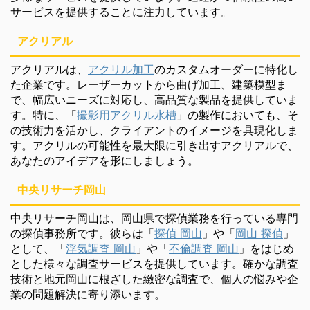
サービスを提供することに注力しています。
アクリアル
アクリアルは、
アクリル加工
のカスタムオーダーに特化し
た企業です。レーザーカットから曲げ加工、建築模型ま
で、幅広いニーズに対応し、高品質な製品を提供していま
す。特に、「
撮影用アクリル水槽
」の製作においても、そ
の技術力を活かし、クライアントのイメージを具現化しま
す。アクリルの可能性を最大限に引き出すアクリアルで、
あなたのアイデアを形にしましょう。
中央リサーチ岡山
中央リサーチ岡山は、岡山県で探偵業務を行っている専門
の探偵事務所です。彼らは「
探偵 岡山
」や「
岡山 探偵
」
として、「
浮気調査 岡山
」や「
不倫調査 岡山
」をはじめ
とした様々な調査サービスを提供しています。確かな調査
技術と地元岡山に根ざした緻密な調査で、個人の悩みや企
業の問題解決に寄り添います。