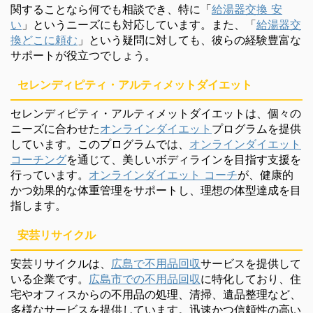
関することなら何でも相談でき、特に「
給湯器交換 安
い
」というニーズにも対応しています。また、「
給湯器交
換どこに頼む
」という疑問に対しても、彼らの経験豊富な
サポートが役立つでしょう。
セレンディピティ・アルティメットダイエット
セレンディピティ・アルティメットダイエットは、個々の
ニーズに合わせた
オンラインダイエット
プログラムを提供
しています。このプログラムでは、
オンラインダイエット
コーチング
を通じて、美しいボディラインを目指す支援を
行っています。
オンラインダイエット コーチ
が、健康的
かつ効果的な体重管理をサポートし、理想の体型達成を目
指します。
安芸リサイクル
安芸リサイクルは、
広島で不用品回収
サービスを提供して
いる企業です。
広島市での不用品回収
に特化しており、住
宅やオフィスからの不用品の処理、清掃、遺品整理など、
多様なサービスを提供しています。迅速かつ信頼性の高い