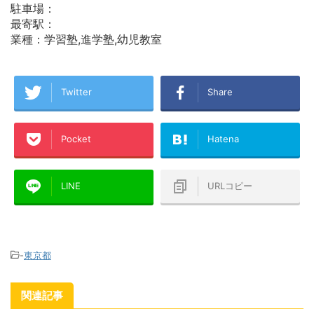
駐車場：
最寄駅：
業種：学習塾,進学塾,幼児教室
Twitter
Share
Pocket
Hatena
LINE
URLコピー
-
東京都
関連記事