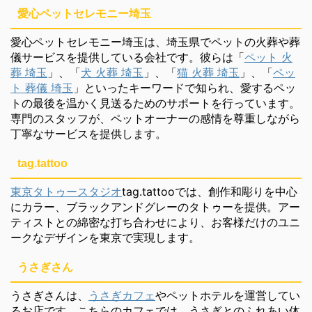
愛心ペットセレモニー埼玉
愛心ペットセレモニー埼玉は、埼玉県でペットの火葬や葬
儀サービスを提供している会社です。彼らは「
ペット 火
葬 埼玉
」、「
犬 火葬 埼玉
」、「
猫 火葬 埼玉
」、「
ペッ
ト 葬儀 埼玉
」といったキーワードで知られ、愛するペッ
トの最後を温かく見送るためのサポートを行っています。
専門のスタッフが、ペットオーナーの感情を尊重しながら
丁寧なサービスを提供します。
tag.tattoo
東京タトゥースタジオ
tag.tattooでは、創作和彫りを中心
にカラー、ブラックアンドグレーのタトゥーを提供。アー
ティストとの綿密な打ち合わせにより、お客様だけのユニ
ークなデザインを東京で実現します。
うさぎさん
うさぎさんは、
うさぎカフェ
やペットホテルを運営してい
るお店です。こちらのカフェでは、うさぎとのふれあい体