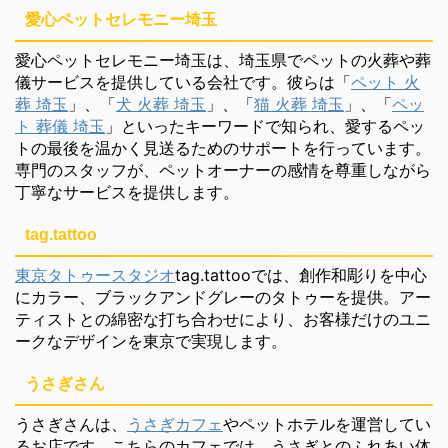
愛心ペットセレモニー埼玉
愛心ペットセレモニー埼玉は、埼玉県でペットの火葬や葬
儀サービスを提供している会社です。彼らは「
ペット 火
葬 埼玉
」、「
犬 火葬 埼玉
」、「
猫 火葬 埼玉
」、「
ペッ
ト 葬儀 埼玉
」といったキーワードで知られ、愛するペッ
トの最後を温かく見送るためのサポートを行っています。
専門のスタッフが、ペットオーナーの感情を尊重しながら
丁寧なサービスを提供します。
tag.tattoo
東京タトゥースタジオ
tag.tattooでは、創作和彫りを中心
にカラー、ブラックアンドグレーのタトゥーを提供。アー
ティストとの綿密な打ち合わせにより、お客様だけのユニ
ークなデザインを東京で実現します。
うさぎさん
うさぎさんは、
うさぎカフェ
やペットホテルを運営してい
るお店です。こちらのカフェでは、うさぎとのふれあい体