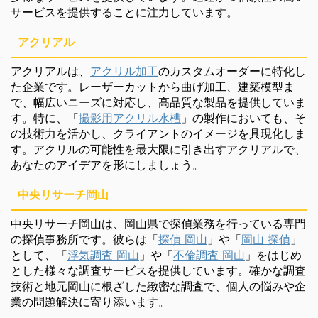
サービスを提供することに注力しています。
アクリアル
アクリアルは、
アクリル加工
のカスタムオーダーに特化し
た企業です。レーザーカットから曲げ加工、建築模型ま
で、幅広いニーズに対応し、高品質な製品を提供していま
す。特に、「
撮影用アクリル水槽
」の製作においても、そ
の技術力を活かし、クライアントのイメージを具現化しま
す。アクリルの可能性を最大限に引き出すアクリアルで、
あなたのアイデアを形にしましょう。
中央リサーチ岡山
中央リサーチ岡山は、岡山県で探偵業務を行っている専門
の探偵事務所です。彼らは「
探偵 岡山
」や「
岡山 探偵
」
として、「
浮気調査 岡山
」や「
不倫調査 岡山
」をはじめ
とした様々な調査サービスを提供しています。確かな調査
技術と地元岡山に根ざした緻密な調査で、個人の悩みや企
業の問題解決に寄り添います。