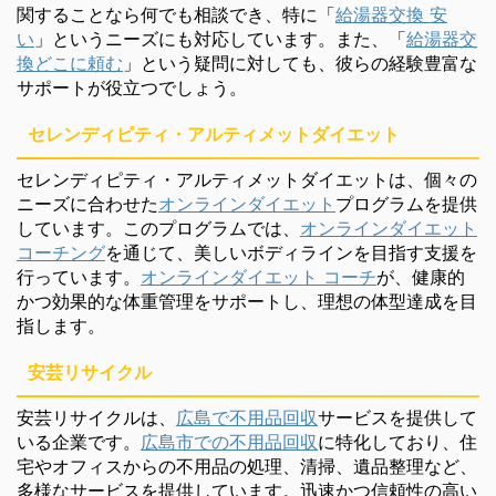
関することなら何でも相談でき、特に「
給湯器交換 安
い
」というニーズにも対応しています。また、「
給湯器交
換どこに頼む
」という疑問に対しても、彼らの経験豊富な
サポートが役立つでしょう。
セレンディピティ・アルティメットダイエット
セレンディピティ・アルティメットダイエットは、個々の
ニーズに合わせた
オンラインダイエット
プログラムを提供
しています。このプログラムでは、
オンラインダイエット
コーチング
を通じて、美しいボディラインを目指す支援を
行っています。
オンラインダイエット コーチ
が、健康的
かつ効果的な体重管理をサポートし、理想の体型達成を目
指します。
安芸リサイクル
安芸リサイクルは、
広島で不用品回収
サービスを提供して
いる企業です。
広島市での不用品回収
に特化しており、住
宅やオフィスからの不用品の処理、清掃、遺品整理など、
多様なサービスを提供しています。迅速かつ信頼性の高い