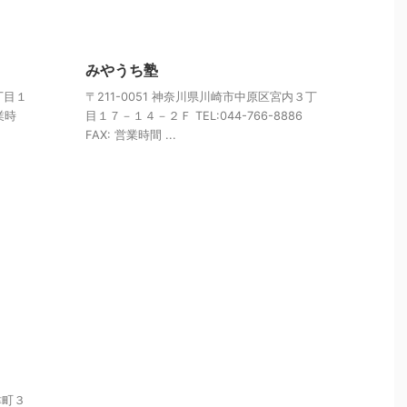
みやうち塾
丁目１
〒211-0051 神奈川県川崎市中原区宮内３丁
営業時
目１７－１４－２Ｆ TEL:044-766-8886
FAX: 営業時間 ...
津町３