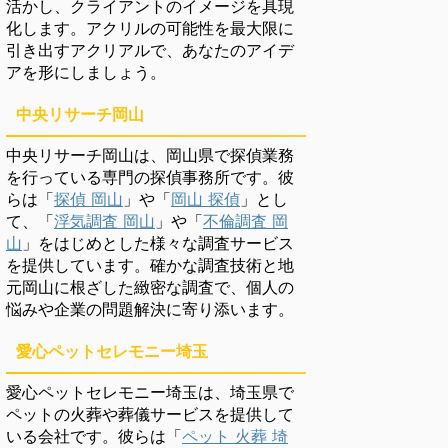
活かし、クライアントのイメージを具現
化します。アクリルの可能性を最大限に
引き出すアクリアルで、あなたのアイデ
アを形にしましょう。
中央リサーチ岡山
中央リサーチ岡山は、岡山県で探偵業務
を行っている専門の探偵事務所です。彼
らは「
探偵 岡山
」や「
岡山 探偵
」とし
て、「
浮気調査 岡山
」や「
不倫調査 岡
山
」をはじめとした様々な調査サービス
を提供しています。確かな調査技術と地
元岡山に根ざした緻密な調査で、個人の
悩みや企業の問題解決に寄り添います。
愛心ペットセレモニー埼玉
愛心ペットセレモニー埼玉は、埼玉県で
ペットの火葬や葬儀サービスを提供して
いる会社です。彼らは「
ペット 火葬 埼