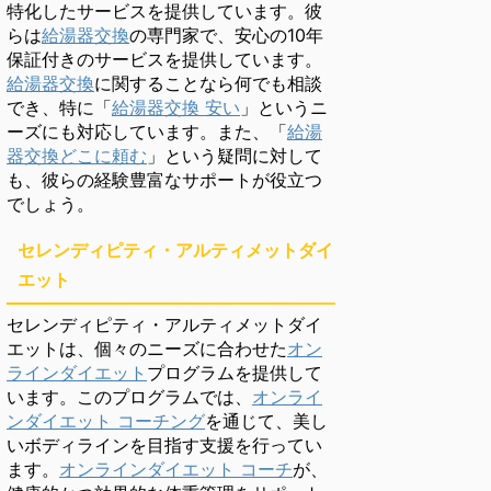
特化したサービスを提供しています。彼
らは
給湯器交換
の専門家で、安心の10年
保証付きのサービスを提供しています。
給湯器交換
に関することなら何でも相談
でき、特に「
給湯器交換 安い
」というニ
ーズにも対応しています。また、「
給湯
器交換どこに頼む
」という疑問に対して
も、彼らの経験豊富なサポートが役立つ
でしょう。
セレンディピティ・アルティメットダイ
エット
セレンディピティ・アルティメットダイ
エットは、個々のニーズに合わせた
オン
ラインダイエット
プログラムを提供して
います。このプログラムでは、
オンライ
ンダイエット コーチング
を通じて、美し
いボディラインを目指す支援を行ってい
ます。
オンラインダイエット コーチ
が、