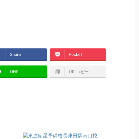
Share
Pocket
LINE
URLコピー