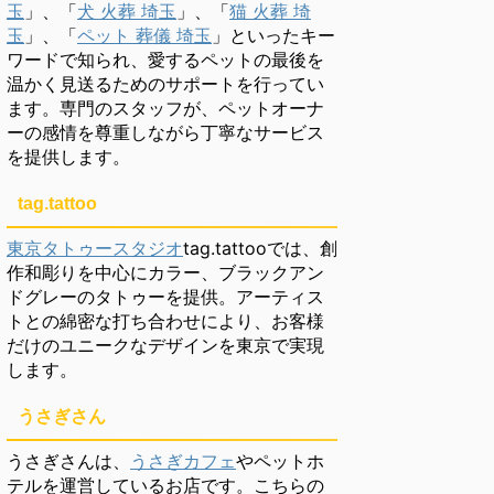
玉
」、「
犬 火葬 埼玉
」、「
猫 火葬 埼
玉
」、「
ペット 葬儀 埼玉
」といったキー
ワードで知られ、愛するペットの最後を
温かく見送るためのサポートを行ってい
ます。専門のスタッフが、ペットオーナ
ーの感情を尊重しながら丁寧なサービス
を提供します。
tag.tattoo
東京タトゥースタジオ
tag.tattooでは、創
作和彫りを中心にカラー、ブラックアン
ドグレーのタトゥーを提供。アーティス
トとの綿密な打ち合わせにより、お客様
だけのユニークなデザインを東京で実現
します。
うさぎさん
うさぎさんは、
うさぎカフェ
やペットホ
テルを運営しているお店です。こちらの