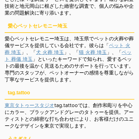
技術と地元岡山に根ざした緻密な調査で、個人の悩みや企
業の問題解決に寄り添います。
愛心ペットセレモニー埼玉
愛心ペットセレモニー埼玉は、埼玉県でペットの火葬や葬
儀サービスを提供している会社です。彼らは「
ペット 火
葬 埼玉
」、「
犬 火葬 埼玉
」、「
猫 火葬 埼玉
」、「
ペッ
ト 葬儀 埼玉
」といったキーワードで知られ、愛するペッ
トの最後を温かく見送るためのサポートを行っています。
専門のスタッフが、ペットオーナーの感情を尊重しながら
丁寧なサービスを提供します。
tag.tattoo
東京タトゥースタジオ
tag.tattooでは、創作和彫りを中心
にカラー、ブラックアンドグレーのタトゥーを提供。アー
ティストとの綿密な打ち合わせにより、お客様だけのユニ
ークなデザインを東京で実現します。
うさぎさん