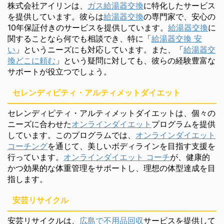
株式会社アイリンは、
ガス給湯器交換
に特化したサービス
を提供しています。彼らは
給湯器交換
の専門家で、安心の
10年保証付きのサービスを提供しています。
給湯器交換
に
関することなら何でも相談でき、特に「
給湯器交換 安
い
」というニーズにも対応しています。また、「
給湯器交
換どこに頼む
」という疑問に対しても、彼らの経験豊富な
サポートが役立つでしょう。
セレンディピティ・アルティメットダイエット
セレンディピティ・アルティメットダイエットは、個々の
ニーズに合わせた
オンラインダイエット
プログラムを提供
しています。このプログラムでは、
オンラインダイエット
コーチング
を通じて、美しいボディラインを目指す支援を
行っています。
オンラインダイエット コーチ
が、健康的
かつ効果的な体重管理をサポートし、理想の体型達成を目
指します。
安芸リサイクル
安芸リサイクルは、
広島で不用品回収
サービスを提供して