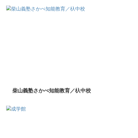
柴山義塾さかべ知能教育／杁中校