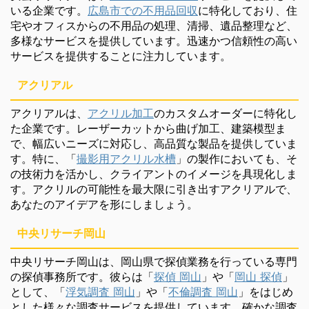
いる企業です。
広島市での不用品回収
に特化しており、住
宅やオフィスからの不用品の処理、清掃、遺品整理など、
多様なサービスを提供しています。迅速かつ信頼性の高い
サービスを提供することに注力しています。
アクリアル
アクリアルは、
アクリル加工
のカスタムオーダーに特化し
た企業です。レーザーカットから曲げ加工、建築模型ま
で、幅広いニーズに対応し、高品質な製品を提供していま
す。特に、「
撮影用アクリル水槽
」の製作においても、そ
の技術力を活かし、クライアントのイメージを具現化しま
す。アクリルの可能性を最大限に引き出すアクリアルで、
あなたのアイデアを形にしましょう。
中央リサーチ岡山
中央リサーチ岡山は、岡山県で探偵業務を行っている専門
の探偵事務所です。彼らは「
探偵 岡山
」や「
岡山 探偵
」
として、「
浮気調査 岡山
」や「
不倫調査 岡山
」をはじめ
とした様々な調査サービスを提供しています。確かな調査