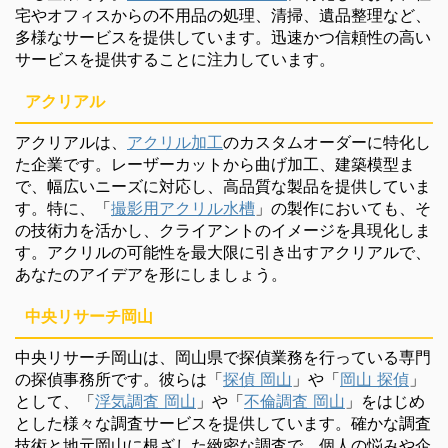
宅やオフィスからの不用品の処理、清掃、遺品整理など、
多様なサービスを提供しています。迅速かつ信頼性の高い
サービスを提供することに注力しています。
アクリアル
アクリアルは、
アクリル加工
のカスタムオーダーに特化し
た企業です。レーザーカットから曲げ加工、建築模型ま
で、幅広いニーズに対応し、高品質な製品を提供していま
す。特に、「
撮影用アクリル水槽
」の製作においても、そ
の技術力を活かし、クライアントのイメージを具現化しま
す。アクリルの可能性を最大限に引き出すアクリアルで、
あなたのアイデアを形にしましょう。
中央リサーチ岡山
中央リサーチ岡山は、岡山県で探偵業務を行っている専門
の探偵事務所です。彼らは「
探偵 岡山
」や「
岡山 探偵
」
として、「
浮気調査 岡山
」や「
不倫調査 岡山
」をはじめ
とした様々な調査サービスを提供しています。確かな調査
技術と地元岡山に根ざした緻密な調査で、個人の悩みや企