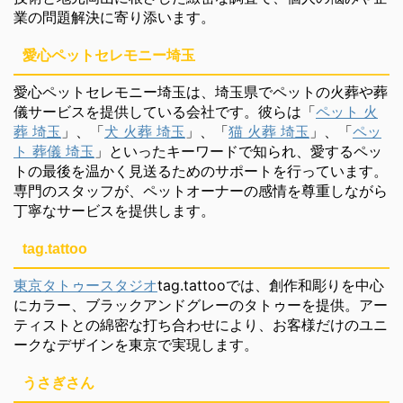
業の問題解決に寄り添います。
愛心ペットセレモニー埼玉
愛心ペットセレモニー埼玉は、埼玉県でペットの火葬や葬
儀サービスを提供している会社です。彼らは「
ペット 火
葬 埼玉
」、「
犬 火葬 埼玉
」、「
猫 火葬 埼玉
」、「
ペッ
ト 葬儀 埼玉
」といったキーワードで知られ、愛するペッ
トの最後を温かく見送るためのサポートを行っています。
専門のスタッフが、ペットオーナーの感情を尊重しながら
丁寧なサービスを提供します。
tag.tattoo
東京タトゥースタジオ
tag.tattooでは、創作和彫りを中心
にカラー、ブラックアンドグレーのタトゥーを提供。アー
ティストとの綿密な打ち合わせにより、お客様だけのユニ
ークなデザインを東京で実現します。
うさぎさん