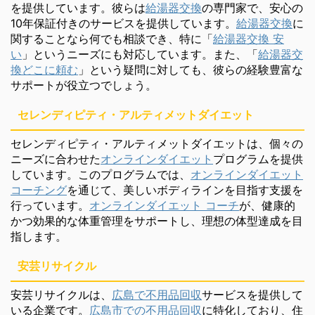
を提供しています。彼らは
給湯器交換
の専門家で、安心の
10年保証付きのサービスを提供しています。
給湯器交換
に
関することなら何でも相談でき、特に「
給湯器交換 安
い
」というニーズにも対応しています。また、「
給湯器交
換どこに頼む
」という疑問に対しても、彼らの経験豊富な
サポートが役立つでしょう。
セレンディピティ・アルティメットダイエット
セレンディピティ・アルティメットダイエットは、個々の
ニーズに合わせた
オンラインダイエット
プログラムを提供
しています。このプログラムでは、
オンラインダイエット
コーチング
を通じて、美しいボディラインを目指す支援を
行っています。
オンラインダイエット コーチ
が、健康的
かつ効果的な体重管理をサポートし、理想の体型達成を目
指します。
安芸リサイクル
安芸リサイクルは、
広島で不用品回収
サービスを提供して
いる企業です。
広島市での不用品回収
に特化しており、住