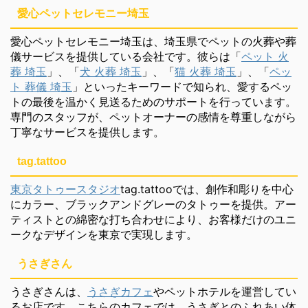
愛心ペットセレモニー埼玉
愛心ペットセレモニー埼玉は、埼玉県でペットの火葬や葬
儀サービスを提供している会社です。彼らは「
ペット 火
葬 埼玉
」、「
犬 火葬 埼玉
」、「
猫 火葬 埼玉
」、「
ペッ
ト 葬儀 埼玉
」といったキーワードで知られ、愛するペッ
トの最後を温かく見送るためのサポートを行っています。
専門のスタッフが、ペットオーナーの感情を尊重しながら
丁寧なサービスを提供します。
tag.tattoo
東京タトゥースタジオ
tag.tattooでは、創作和彫りを中心
にカラー、ブラックアンドグレーのタトゥーを提供。アー
ティストとの綿密な打ち合わせにより、お客様だけのユニ
ークなデザインを東京で実現します。
うさぎさん
うさぎさんは、
うさぎカフェ
やペットホテルを運営してい
るお店です。こちらのカフェでは、うさぎとのふれあい体