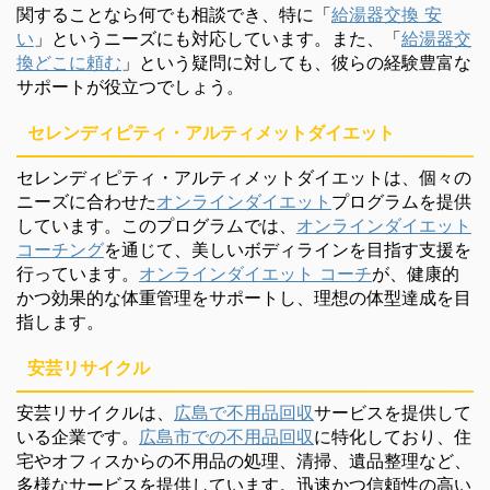
関することなら何でも相談でき、特に「
給湯器交換 安
い
」というニーズにも対応しています。また、「
給湯器交
換どこに頼む
」という疑問に対しても、彼らの経験豊富な
サポートが役立つでしょう。
セレンディピティ・アルティメットダイエット
セレンディピティ・アルティメットダイエットは、個々の
ニーズに合わせた
オンラインダイエット
プログラムを提供
しています。このプログラムでは、
オンラインダイエット
コーチング
を通じて、美しいボディラインを目指す支援を
行っています。
オンラインダイエット コーチ
が、健康的
かつ効果的な体重管理をサポートし、理想の体型達成を目
指します。
安芸リサイクル
安芸リサイクルは、
広島で不用品回収
サービスを提供して
いる企業です。
広島市での不用品回収
に特化しており、住
宅やオフィスからの不用品の処理、清掃、遺品整理など、
多様なサービスを提供しています。迅速かつ信頼性の高い