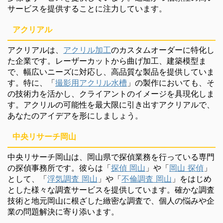
サービスを提供することに注力しています。
アクリアル
アクリアルは、
アクリル加工
のカスタムオーダーに特化し
た企業です。レーザーカットから曲げ加工、建築模型ま
で、幅広いニーズに対応し、高品質な製品を提供していま
す。特に、「
撮影用アクリル水槽
」の製作においても、そ
の技術力を活かし、クライアントのイメージを具現化しま
す。アクリルの可能性を最大限に引き出すアクリアルで、
あなたのアイデアを形にしましょう。
中央リサーチ岡山
中央リサーチ岡山は、岡山県で探偵業務を行っている専門
の探偵事務所です。彼らは「
探偵 岡山
」や「
岡山 探偵
」
として、「
浮気調査 岡山
」や「
不倫調査 岡山
」をはじめ
とした様々な調査サービスを提供しています。確かな調査
技術と地元岡山に根ざした緻密な調査で、個人の悩みや企
業の問題解決に寄り添います。