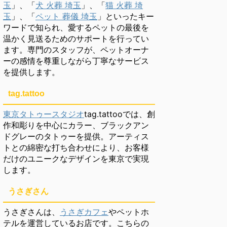
玉
」、「
犬 火葬 埼玉
」、「
猫 火葬 埼
玉
」、「
ペット 葬儀 埼玉
」といったキー
ワードで知られ、愛するペットの最後を
温かく見送るためのサポートを行ってい
ます。専門のスタッフが、ペットオーナ
ーの感情を尊重しながら丁寧なサービス
を提供します。
tag.tattoo
東京タトゥースタジオ
tag.tattooでは、創
作和彫りを中心にカラー、ブラックアン
ドグレーのタトゥーを提供。アーティス
トとの綿密な打ち合わせにより、お客様
だけのユニークなデザインを東京で実現
します。
うさぎさん
うさぎさんは、
うさぎカフェ
やペットホ
テルを運営しているお店です。こちらの