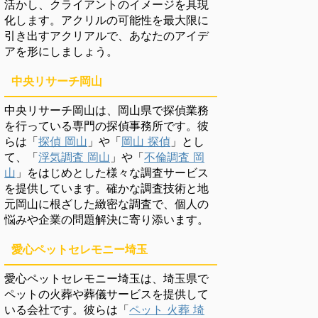
活かし、クライアントのイメージを具現
化します。アクリルの可能性を最大限に
引き出すアクリアルで、あなたのアイデ
アを形にしましょう。
中央リサーチ岡山
中央リサーチ岡山は、岡山県で探偵業務
を行っている専門の探偵事務所です。彼
らは「
探偵 岡山
」や「
岡山 探偵
」とし
て、「
浮気調査 岡山
」や「
不倫調査 岡
山
」をはじめとした様々な調査サービス
を提供しています。確かな調査技術と地
元岡山に根ざした緻密な調査で、個人の
悩みや企業の問題解決に寄り添います。
愛心ペットセレモニー埼玉
愛心ペットセレモニー埼玉は、埼玉県で
ペットの火葬や葬儀サービスを提供して
いる会社です。彼らは「
ペット 火葬 埼