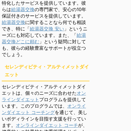
特化したサービスを提供しています。彼
らは
給湯器交換
の専門家で、安心の10年
保証付きのサービスを提供しています。
給湯器交換
に関することなら何でも相談
でき、特に「
給湯器交換 安い
」というニ
ーズにも対応しています。また、「
給湯
器交換どこに頼む
」という疑問に対して
も、彼らの経験豊富なサポートが役立つ
でしょう。
セレンディピティ・アルティメットダイ
エット
セレンディピティ・アルティメットダイ
エットは、個々のニーズに合わせた
オン
ラインダイエット
プログラムを提供して
います。このプログラムでは、
オンライ
ンダイエット コーチング
を通じて、美し
いボディラインを目指す支援を行ってい
ます。
オンラインダイエット コーチ
が、