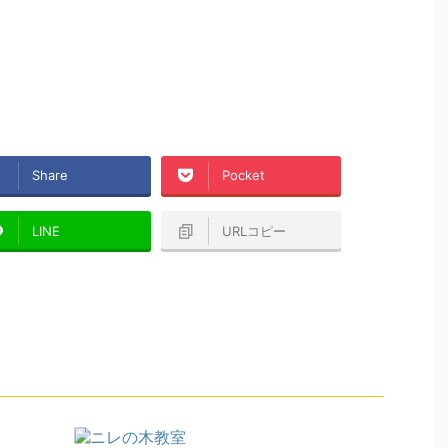
Share
Pocket
LINE
URLコピー