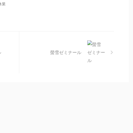
 休業
ル
螢雪ゼミナール