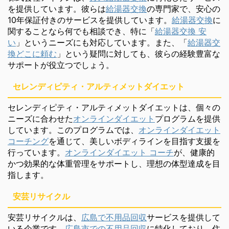
を提供しています。彼らは
給湯器交換
の専門家で、安心の
10年保証付きのサービスを提供しています。
給湯器交換
に
関することなら何でも相談でき、特に「
給湯器交換 安
い
」というニーズにも対応しています。また、「
給湯器交
換どこに頼む
」という疑問に対しても、彼らの経験豊富な
サポートが役立つでしょう。
セレンディピティ・アルティメットダイエット
セレンディピティ・アルティメットダイエットは、個々の
ニーズに合わせた
オンラインダイエット
プログラムを提供
しています。このプログラムでは、
オンラインダイエット
コーチング
を通じて、美しいボディラインを目指す支援を
行っています。
オンラインダイエット コーチ
が、健康的
かつ効果的な体重管理をサポートし、理想の体型達成を目
指します。
安芸リサイクル
安芸リサイクルは、
広島で不用品回収
サービスを提供して
いる企業です。
広島市での不用品回収
に特化しており、住