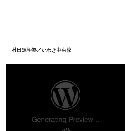
村田進学塾／いわき中央校