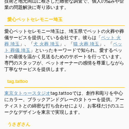
技術と地元岡山に根ざした緻密な調査で、個人の悩みや企
業の問題解決に寄り添います。
愛心ペットセレモニー埼玉
愛心ペットセレモニー埼玉は、埼玉県でペットの火葬や葬
儀サービスを提供している会社です。彼らは「
ペット 火
葬 埼玉
」、「
犬 火葬 埼玉
」、「
猫 火葬 埼玉
」、「
ペッ
ト 葬儀 埼玉
」といったキーワードで知られ、愛するペッ
トの最後を温かく見送るためのサポートを行っています。
専門のスタッフが、ペットオーナーの感情を尊重しながら
丁寧なサービスを提供します。
tag.tattoo
東京タトゥースタジオ
tag.tattooでは、創作和彫りを中心
にカラー、ブラックアンドグレーのタトゥーを提供。アー
ティストとの綿密な打ち合わせにより、お客様だけのユニ
ークなデザインを東京で実現します。
うさぎさん