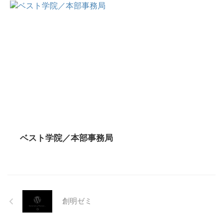
ベスト学院／本部事務局
創明ゼミ