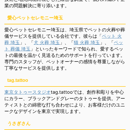
業の問題解決に寄り添います。
愛心ペットセレモニー埼玉
愛心ペットセレモニー埼玉は、埼玉県でペットの火葬や葬
儀サービスを提供している会社です。彼らは「
ペット 火
葬 埼玉
」、「
犬 火葬 埼玉
」、「
猫 火葬 埼玉
」、「
ペッ
ト 葬儀 埼玉
」といったキーワードで知られ、愛するペッ
トの最後を温かく見送るためのサポートを行っています。
専門のスタッフが、ペットオーナーの感情を尊重しながら
丁寧なサービスを提供します。
tag.tattoo
東京タトゥースタジオ
tag.tattooでは、創作和彫りを中心
にカラー、ブラックアンドグレーのタトゥーを提供。アー
ティストとの綿密な打ち合わせにより、お客様だけのユニ
ークなデザインを東京で実現します。
うさぎさん