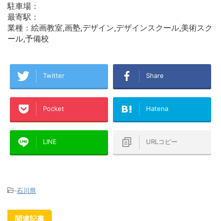
駐車場：
最寄駅：
業種：絵画教室,画塾,デザイン,デザインスクール,美術スク
ール,予備校
Twitter
Share
Pocket
Hatena
LINE
URLコピー
-
石川県
関連記事