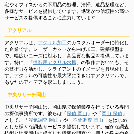
宅やオフィスからの不用品の処理、清掃、遺品整理など、
多様なサービスを提供しています。迅速かつ信頼性の高い
サービスを提供することに注力しています。
アクリアル
アクリアルは、
アクリル加工
のカスタムオーダーに特化し
た企業です。レーザーカットから曲げ加工、建築模型ま
で、幅広いニーズに対応し、高品質な製品を提供していま
す。特に、「
撮影用アクリル水槽
」の製作においても、そ
の技術力を活かし、クライアントのイメージを具現化しま
す。アクリルの可能性を最大限に引き出すアクリアルで、
あなたのアイデアを形にしましょう。
中央リサーチ岡山
中央リサーチ岡山は、岡山県で探偵業務を行っている専門
の探偵事務所です。彼らは「
探偵 岡山
」や「
岡山 探偵
」
として、「
浮気調査 岡山
」や「
不倫調査 岡山
」をはじめ
とした様々な調査サービスを提供しています。確かな調査
技術と地元岡山に根ざした緻密な調査で、個人の悩みや企