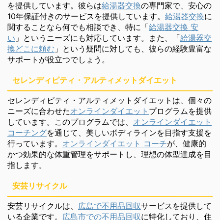
を提供しています。彼らは
給湯器交換
の専門家で、安心の
10年保証付きのサービスを提供しています。
給湯器交換
に
関することなら何でも相談でき、特に「
給湯器交換 安
い
」というニーズにも対応しています。また、「
給湯器交
換どこに頼む
」という疑問に対しても、彼らの経験豊富な
サポートが役立つでしょう。
セレンディピティ・アルティメットダイエット
セレンディピティ・アルティメットダイエットは、個々の
ニーズに合わせた
オンラインダイエット
プログラムを提供
しています。このプログラムでは、
オンラインダイエット
コーチング
を通じて、美しいボディラインを目指す支援を
行っています。
オンラインダイエット コーチ
が、健康的
かつ効果的な体重管理をサポートし、理想の体型達成を目
指します。
安芸リサイクル
安芸リサイクルは、
広島で不用品回収
サービスを提供して
いる企業です。
広島市での不用品回収
に特化しており、住