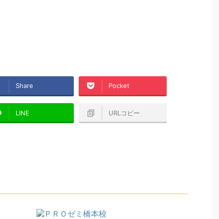
Share
Pocket
LINE
URLコピー