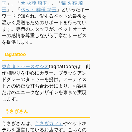
玉
」、「
犬 火葬 埼玉
」、「
猫 火葬 埼
玉
」、「
ペット 葬儀 埼玉
」といったキー
ワードで知られ、愛するペットの最後を
温かく見送るためのサポートを行ってい
ます。専門のスタッフが、ペットオーナ
ーの感情を尊重しながら丁寧なサービス
を提供します。
tag.tattoo
東京タトゥースタジオ
tag.tattooでは、創
作和彫りを中心にカラー、ブラックアン
ドグレーのタトゥーを提供。アーティス
トとの綿密な打ち合わせにより、お客様
だけのユニークなデザインを東京で実現
します。
うさぎさん
うさぎさんは、
うさぎカフェ
やペットホ
テルを運営しているお店です。こちらの