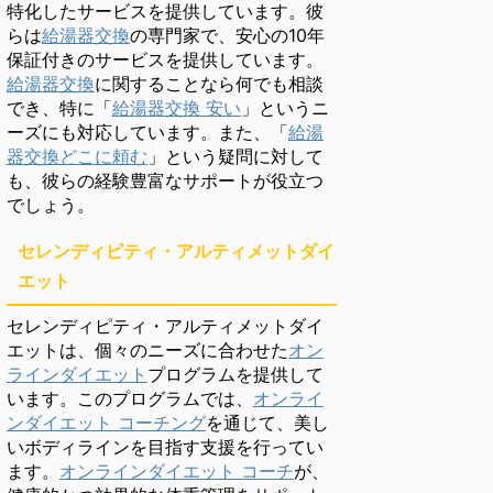
特化したサービスを提供しています。彼
らは
給湯器交換
の専門家で、安心の10年
保証付きのサービスを提供しています。
給湯器交換
に関することなら何でも相談
でき、特に「
給湯器交換 安い
」というニ
ーズにも対応しています。また、「
給湯
器交換どこに頼む
」という疑問に対して
も、彼らの経験豊富なサポートが役立つ
でしょう。
セレンディピティ・アルティメットダイ
エット
セレンディピティ・アルティメットダイ
エットは、個々のニーズに合わせた
オン
ラインダイエット
プログラムを提供して
います。このプログラムでは、
オンライ
ンダイエット コーチング
を通じて、美し
いボディラインを目指す支援を行ってい
ます。
オンラインダイエット コーチ
が、