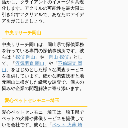
活かし、クライアントのイメージを具現
化します。アクリルの可能性を最大限に
引き出すアクリアルで、あなたのアイデ
アを形にしましょう。
中央リサーチ岡山
中央リサーチ岡山は、岡山県で探偵業務
を行っている専門の探偵事務所です。彼
らは「
探偵 岡山
」や「
岡山 探偵
」とし
て、「
浮気調査 岡山
」や「
不倫調査 岡
山
」をはじめとした様々な調査サービス
を提供しています。確かな調査技術と地
元岡山に根ざした緻密な調査で、個人の
悩みや企業の問題解決に寄り添います。
愛心ペットセレモニー埼玉
愛心ペットセレモニー埼玉は、埼玉県で
ペットの火葬や葬儀サービスを提供して
いる会社です。彼らは「
ペット 火葬 埼