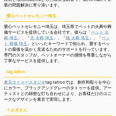
業の問題解決に寄り添います。
愛心ペットセレモニー埼玉
愛心ペットセレモニー埼玉は、埼玉県でペットの火葬や葬
儀サービスを提供している会社です。彼らは「
ペット 火
葬 埼玉
」、「
犬 火葬 埼玉
」、「
猫 火葬 埼玉
」、「
ペッ
ト 葬儀 埼玉
」といったキーワードで知られ、愛するペッ
トの最後を温かく見送るためのサポートを行っています。
専門のスタッフが、ペットオーナーの感情を尊重しながら
丁寧なサービスを提供します。
tag.tattoo
東京タトゥースタジオ
tag.tattooでは、創作和彫りを中心
にカラー、ブラックアンドグレーのタトゥーを提供。アー
ティストとの綿密な打ち合わせにより、お客様だけのユニ
ークなデザインを東京で実現します。
うさぎさん