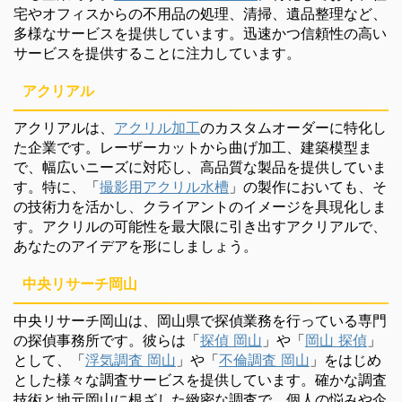
宅やオフィスからの不用品の処理、清掃、遺品整理など、
多様なサービスを提供しています。迅速かつ信頼性の高い
サービスを提供することに注力しています。
アクリアル
アクリアルは、
アクリル加工
のカスタムオーダーに特化し
た企業です。レーザーカットから曲げ加工、建築模型ま
で、幅広いニーズに対応し、高品質な製品を提供していま
す。特に、「
撮影用アクリル水槽
」の製作においても、そ
の技術力を活かし、クライアントのイメージを具現化しま
す。アクリルの可能性を最大限に引き出すアクリアルで、
あなたのアイデアを形にしましょう。
中央リサーチ岡山
中央リサーチ岡山は、岡山県で探偵業務を行っている専門
の探偵事務所です。彼らは「
探偵 岡山
」や「
岡山 探偵
」
として、「
浮気調査 岡山
」や「
不倫調査 岡山
」をはじめ
とした様々な調査サービスを提供しています。確かな調査
技術と地元岡山に根ざした緻密な調査で、個人の悩みや企