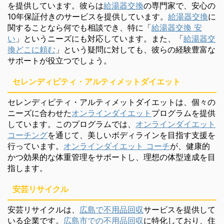
を提供しています。彼らは
給湯器交換
の専門家で、安心の
10年保証付きのサービスを提供しています。
給湯器交換
に
関することなら何でも相談でき、特に「
給湯器交換 安
い
」というニーズにも対応しています。また、「
給湯器交
換どこに頼む
」という疑問に対しても、彼らの経験豊富な
サポートが役立つでしょう。
セレンディピティ・アルティメットダイエット
セレンディピティ・アルティメットダイエットは、個々の
ニーズに合わせた
オンラインダイエット
プログラムを提供
しています。このプログラムでは、
オンラインダイエット
コーチング
を通じて、美しいボディラインを目指す支援を
行っています。
オンラインダイエット コーチ
が、健康的
かつ効果的な体重管理をサポートし、理想の体型達成を目
指します。
安芸リサイクル
安芸リサイクルは、
広島で不用品回収
サービスを提供して
いる企業です。
広島市での不用品回収
に特化しており、住