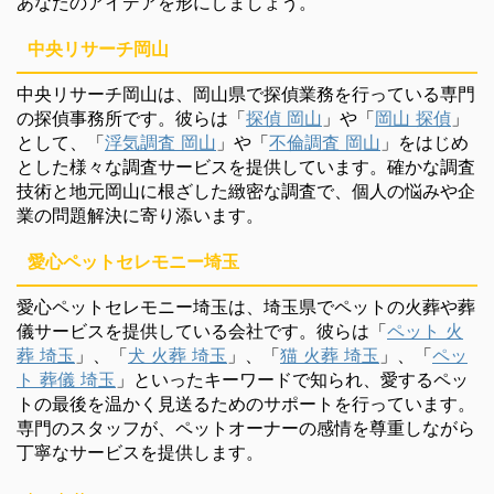
あなたのアイデアを形にしましょう。
中央リサーチ岡山
中央リサーチ岡山は、岡山県で探偵業務を行っている専門
の探偵事務所です。彼らは「
探偵 岡山
」や「
岡山 探偵
」
として、「
浮気調査 岡山
」や「
不倫調査 岡山
」をはじめ
とした様々な調査サービスを提供しています。確かな調査
技術と地元岡山に根ざした緻密な調査で、個人の悩みや企
業の問題解決に寄り添います。
愛心ペットセレモニー埼玉
愛心ペットセレモニー埼玉は、埼玉県でペットの火葬や葬
儀サービスを提供している会社です。彼らは「
ペット 火
葬 埼玉
」、「
犬 火葬 埼玉
」、「
猫 火葬 埼玉
」、「
ペッ
ト 葬儀 埼玉
」といったキーワードで知られ、愛するペッ
トの最後を温かく見送るためのサポートを行っています。
専門のスタッフが、ペットオーナーの感情を尊重しながら
丁寧なサービスを提供します。