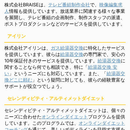
株式会社BRAISEは、
テレビ番組制作会社
で、
映像編集求
人
情報も提供しています。放送業界に関連する様々な事業
を展開し、テレビ番組の企画制作、制作スタッフの派遣、
ポストプロダクションなどのサービスを提供しています。
アイリン
株式会社アイリンは、
ガス給湯器交換
に特化したサービス
を提供しています。彼らは
給湯器交換
の専門家で、安心の
10年保証付きのサービスを提供しています。
給湯器交換
に
関することなら何でも相談でき、特に「
給湯器交換 安
い
」というニーズにも対応しています。また、「
給湯器交
換どこに頼む
」という疑問に対しても、彼らの経験豊富な
サポートが役立つでしょう。
セレンディピティ・アルティメットダイエット
セレンディピティ・アルティメットダイエットは、個々の
ニーズに合わせた
オンラインダイエット
プログラムを提供
しています。このプログラムでは、
オンラインダイエット
コーチング
を通じて、美しいボディラインを目指す支援を