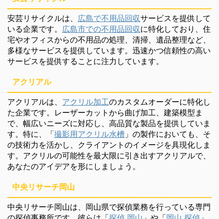
安芸リサイクルは、
広島で不用品回収
サービスを提供して
いる企業です。
広島市での不用品回収
に特化しており、住
宅やオフィスからの不用品の処理、清掃、遺品整理など、
多様なサービスを提供しています。迅速かつ信頼性の高い
サービスを提供することに注力しています。
アクリアル
アクリアルは、
アクリル加工
のカスタムオーダーに特化し
た企業です。レーザーカットから曲げ加工、建築模型ま
で、幅広いニーズに対応し、高品質な製品を提供していま
す。特に、「
撮影用アクリル水槽
」の製作においても、そ
の技術力を活かし、クライアントのイメージを具現化しま
す。アクリルの可能性を最大限に引き出すアクリアルで、
あなたのアイデアを形にしましょう。
中央リサーチ岡山
中央リサーチ岡山は、岡山県で探偵業務を行っている専門
の探偵事務所です。彼らは「
探偵 岡山
」や「
岡山 探偵
」