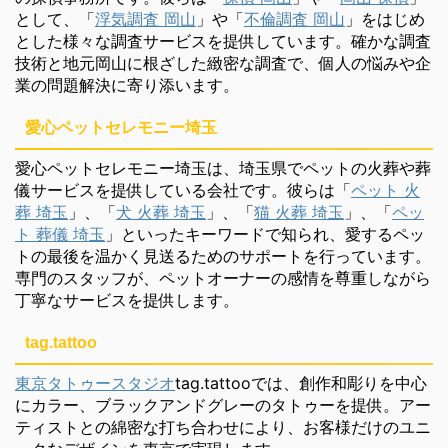
として、「
浮気調査 岡山
」や「
不倫調査 岡山
」をはじめ
とした様々な調査サービスを提供しています。確かな調査
技術と地元岡山に根ざした緻密な調査で、個人の悩みや企
業の問題解決に寄り添います。
愛心ペットセレモニー埼玉
愛心ペットセレモニー埼玉は、埼玉県でペットの火葬や葬
儀サービスを提供している会社です。彼らは「
ペット 火
葬 埼玉
」、「
犬 火葬 埼玉
」、「
猫 火葬 埼玉
」、「
ペッ
ト 葬儀 埼玉
」といったキーワードで知られ、愛するペッ
トの最後を温かく見送るためのサポートを行っています。
専門のスタッフが、ペットオーナーの感情を尊重しながら
丁寧なサービスを提供します。
tag.tattoo
東京タトゥースタジオ
tag.tattooでは、創作和彫りを中心
にカラー、ブラックアンドグレーのタトゥーを提供。アー
ティストとの綿密な打ち合わせにより、お客様だけのユニ