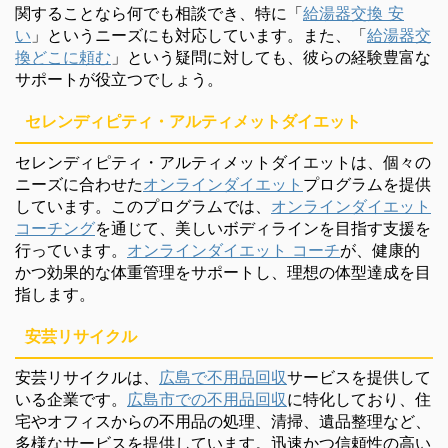
関することなら何でも相談でき、特に「
給湯器交換 安
い
」というニーズにも対応しています。また、「
給湯器交
換どこに頼む
」という疑問に対しても、彼らの経験豊富な
サポートが役立つでしょう。
セレンディピティ・アルティメットダイエット
セレンディピティ・アルティメットダイエットは、個々の
ニーズに合わせた
オンラインダイエット
プログラムを提供
しています。このプログラムでは、
オンラインダイエット
コーチング
を通じて、美しいボディラインを目指す支援を
行っています。
オンラインダイエット コーチ
が、健康的
かつ効果的な体重管理をサポートし、理想の体型達成を目
指します。
安芸リサイクル
安芸リサイクルは、
広島で不用品回収
サービスを提供して
いる企業です。
広島市での不用品回収
に特化しており、住
宅やオフィスからの不用品の処理、清掃、遺品整理など、
多様なサービスを提供しています。迅速かつ信頼性の高い