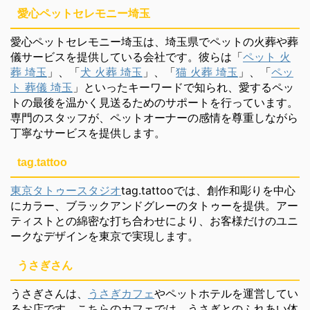
愛心ペットセレモニー埼玉
愛心ペットセレモニー埼玉は、埼玉県でペットの火葬や葬
儀サービスを提供している会社です。彼らは「
ペット 火
葬 埼玉
」、「
犬 火葬 埼玉
」、「
猫 火葬 埼玉
」、「
ペッ
ト 葬儀 埼玉
」といったキーワードで知られ、愛するペッ
トの最後を温かく見送るためのサポートを行っています。
専門のスタッフが、ペットオーナーの感情を尊重しながら
丁寧なサービスを提供します。
tag.tattoo
東京タトゥースタジオ
tag.tattooでは、創作和彫りを中心
にカラー、ブラックアンドグレーのタトゥーを提供。アー
ティストとの綿密な打ち合わせにより、お客様だけのユニ
ークなデザインを東京で実現します。
うさぎさん
うさぎさんは、
うさぎカフェ
やペットホテルを運営してい
るお店です。こちらのカフェでは、うさぎとのふれあい体