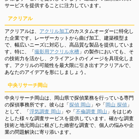
サービスを提供することに注力しています。
アクリアル
アクリアルは、
アクリル加工
のカスタムオーダーに特化し
た企業です。レーザーカットから曲げ加工、建築模型ま
で、幅広いニーズに対応し、高品質な製品を提供していま
す。特に、「
撮影用アクリル水槽
」の製作においても、そ
の技術力を活かし、クライアントのイメージを具現化しま
す。アクリルの可能性を最大限に引き出すアクリアルで、
あなたのアイデアを形にしましょう。
中央リサーチ岡山
中央リサーチ岡山は、岡山県で探偵業務を行っている専門
の探偵事務所です。彼らは「
探偵 岡山
」や「
岡山 探偵
」
として、「
浮気調査 岡山
」や「
不倫調査 岡山
」をはじめ
とした様々な調査サービスを提供しています。確かな調査
技術と地元岡山に根ざした緻密な調査で、個人の悩みや企
業の問題解決に寄り添います。