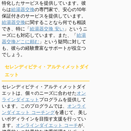
特化したサービスを提供しています。彼
らは
給湯器交換
の専門家で、安心の10年
保証付きのサービスを提供しています。
給湯器交換
に関することなら何でも相談
でき、特に「
給湯器交換 安い
」というニ
ーズにも対応しています。また、「
給湯
器交換どこに頼む
」という疑問に対して
も、彼らの経験豊富なサポートが役立つ
でしょう。
セレンディピティ・アルティメットダイ
エット
セレンディピティ・アルティメットダイ
エットは、個々のニーズに合わせた
オン
ラインダイエット
プログラムを提供して
います。このプログラムでは、
オンライ
ンダイエット コーチング
を通じて、美し
いボディラインを目指す支援を行ってい
ます。
オンラインダイエット コーチ
が、