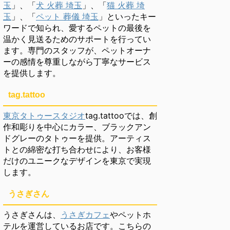
玉
」、「
犬 火葬 埼玉
」、「
猫 火葬 埼
玉
」、「
ペット 葬儀 埼玉
」といったキー
ワードで知られ、愛するペットの最後を
温かく見送るためのサポートを行ってい
ます。専門のスタッフが、ペットオーナ
ーの感情を尊重しながら丁寧なサービス
を提供します。
tag.tattoo
東京タトゥースタジオ
tag.tattooでは、創
作和彫りを中心にカラー、ブラックアン
ドグレーのタトゥーを提供。アーティス
トとの綿密な打ち合わせにより、お客様
だけのユニークなデザインを東京で実現
します。
うさぎさん
うさぎさんは、
うさぎカフェ
やペットホ
テルを運営しているお店です。こちらの