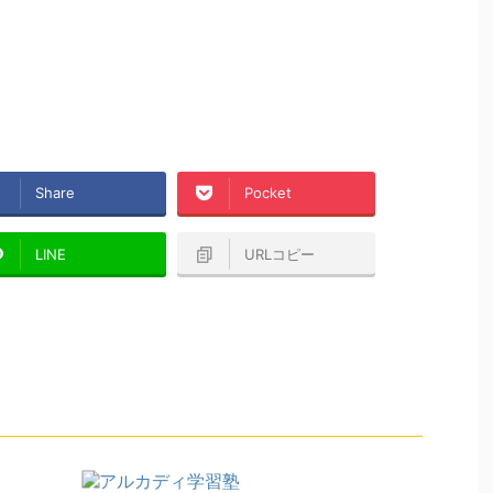
Share
Pocket
LINE
URLコピー