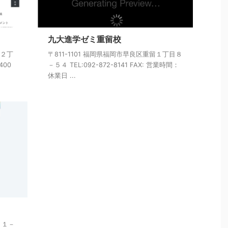
九大進学ゼミ重留校
前２丁
〒811-1101 福岡県福岡市早良区重留１丁目８
400
－５４ TEL:092-872-8141 FAX: 営業時間：
休業日 ...
８１－