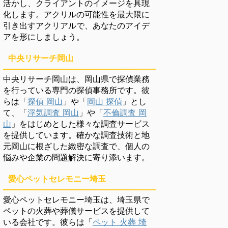
活かし、クライアントのイメージを具現
化します。アクリルの可能性を最大限に
引き出すアクリアルで、あなたのアイデ
アを形にしましょう。
中央リサーチ岡山
中央リサーチ岡山は、岡山県で探偵業務
を行っている専門の探偵事務所です。彼
らは「
探偵 岡山
」や「
岡山 探偵
」とし
て、「
浮気調査 岡山
」や「
不倫調査 岡
山
」をはじめとした様々な調査サービス
を提供しています。確かな調査技術と地
元岡山に根ざした緻密な調査で、個人の
悩みや企業の問題解決に寄り添います。
愛心ペットセレモニー埼玉
愛心ペットセレモニー埼玉は、埼玉県で
ペットの火葬や葬儀サービスを提供して
いる会社です。彼らは「
ペット 火葬 埼