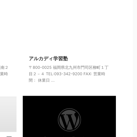
アルカディ学習塾
須南２
〒800-0025 福岡県北九州市門司区柳町１丁
 営業時
目２－４ TEL:093-342-9200 FAX: 営業時
間： 休業日 ...