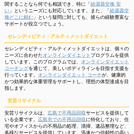
関することなら何でも相談でき、特に「
給湯器交換 安
い
」というニーズにも対応しています。また、「
給湯器交
換どこに頼む
」という疑問に対しても、彼らの経験豊富な
サポートが役立つでしょう。
セレンディピティ・アルティメットダイエット
セレンディピティ・アルティメットダイエットは、個々の
ニーズに合わせた
オンラインダイエット
プログラムを提供
しています。このプログラムでは、
オンラインダイエット
コーチング
を通じて、美しいボディラインを目指す支援を
行っています。
オンラインダイエット コーチ
が、健康的
かつ効果的な体重管理をサポートし、理想の体型達成を目
指します。
安芸リサイクル
安芸リサイクルは、
広島で不用品回収
サービスを提供して
いる企業です。
広島市での不用品回収
に特化しており、住
宅やオフィスからの不用品の処理、清掃、遺品整理など、
多様なサービスを提供しています。迅速かつ信頼性の高い