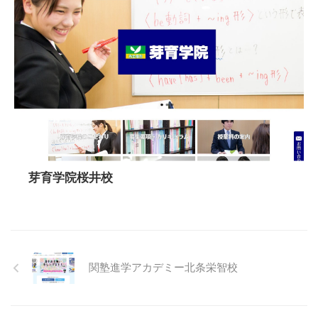
芽育学院桜井校
関塾進学アカデミー北条栄智校