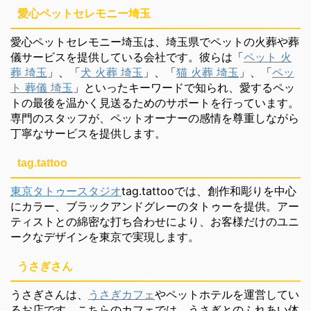
愛心ペットセレモニー埼玉
愛心ペットセレモニー埼玉は、埼玉県でペットの火葬や葬
儀サービスを提供している会社です。彼らは「
ペット 火
葬 埼玉
」、「
犬 火葬 埼玉
」、「
猫 火葬 埼玉
」、「
ペッ
ト 葬儀 埼玉
」といったキーワードで知られ、愛するペッ
トの最後を温かく見送るためのサポートを行っています。
専門のスタッフが、ペットオーナーの感情を尊重しながら
丁寧なサービスを提供します。
tag.tattoo
東京タトゥースタジオ
tag.tattooでは、創作和彫りを中心
にカラー、ブラックアンドグレーのタトゥーを提供。アー
ティストとの綿密な打ち合わせにより、お客様だけのユニ
ークなデザインを東京で実現します。
うさぎさん
うさぎさんは、
うさぎカフェ
やペットホテルを運営してい
るお店です。こちらのカフェでは、うさぎとのふれあい体