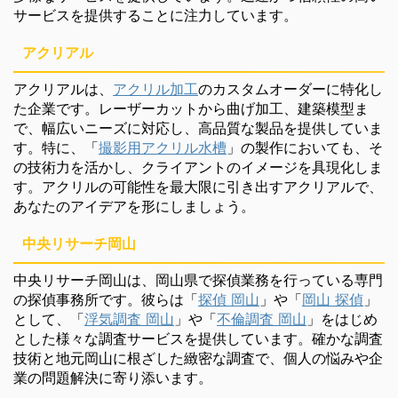
サービスを提供することに注力しています。
アクリアル
アクリアルは、
アクリル加工
のカスタムオーダーに特化し
た企業です。レーザーカットから曲げ加工、建築模型ま
で、幅広いニーズに対応し、高品質な製品を提供していま
す。特に、「
撮影用アクリル水槽
」の製作においても、そ
の技術力を活かし、クライアントのイメージを具現化しま
す。アクリルの可能性を最大限に引き出すアクリアルで、
あなたのアイデアを形にしましょう。
中央リサーチ岡山
中央リサーチ岡山は、岡山県で探偵業務を行っている専門
の探偵事務所です。彼らは「
探偵 岡山
」や「
岡山 探偵
」
として、「
浮気調査 岡山
」や「
不倫調査 岡山
」をはじめ
とした様々な調査サービスを提供しています。確かな調査
技術と地元岡山に根ざした緻密な調査で、個人の悩みや企
業の問題解決に寄り添います。