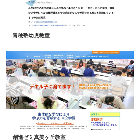
青穂塾幼児教室
創進ゼミ真美ヶ丘教室