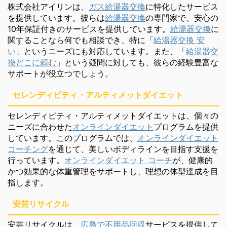
株式会社アイリンは、
ガス給湯器交換
に特化したサービス
を提供しています。彼らは
給湯器交換
の専門家で、安心の
10年保証付きのサービスを提供しています。
給湯器交換
に
関することなら何でも相談でき、特に「
給湯器交換 安
い
」というニーズにも対応しています。また、「
給湯器交
換どこに頼む
」という疑問に対しても、彼らの経験豊富な
サポートが役立つでしょう。
セレンディピティ・アルティメットダイエット
セレンディピティ・アルティメットダイエットは、個々の
ニーズに合わせた
オンラインダイエット
プログラムを提供
しています。このプログラムでは、
オンラインダイエット
コーチング
を通じて、美しいボディラインを目指す支援を
行っています。
オンラインダイエット コーチ
が、健康的
かつ効果的な体重管理をサポートし、理想の体型達成を目
指します。
安芸リサイクル
安芸リサイクルは、
広島で不用品回収
サービスを提供して