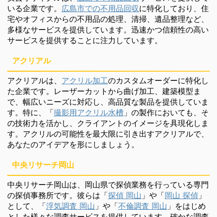
いる企業です。
広島市での不用品回収
に特化しており、住
宅やオフィスからの不用品の処理、清掃、遺品整理など、
多様なサービスを提供しています。迅速かつ信頼性の高い
サービスを提供することに注力しています。
アクリアル
アクリアルは、
アクリル加工
のカスタムオーダーに特化し
た企業です。レーザーカットから曲げ加工、建築模型ま
で、幅広いニーズに対応し、高品質な製品を提供していま
す。特に、「
撮影用アクリル水槽
」の製作においても、そ
の技術力を活かし、クライアントのイメージを具現化しま
す。アクリルの可能性を最大限に引き出すアクリアルで、
あなたのアイデアを形にしましょう。
中央リサーチ岡山
中央リサーチ岡山は、岡山県で探偵業務を行っている専門
の探偵事務所です。彼らは「
探偵 岡山
」や「
岡山 探偵
」
として、「
浮気調査 岡山
」や「
不倫調査 岡山
」をはじめ
とした様々な調査サービスを提供しています。確かな調査