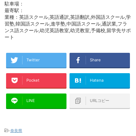
駐車場：
最寄駅：
業種：英語スクール,英語通訳,英語翻訳,外国語スクール,学
習塾,韓国語スクール,進学塾,中国語スクール,通訳業,フラ
ンス語スクール,幼児英語教室,幼児教室,予備校,留学先サポ
ート
Twitter
Share
Pocket
Hatena
LINE
URLコピー
-
奈良県